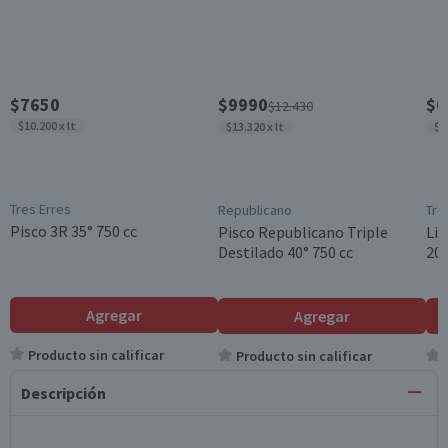
$7650
$9990
$6
$12.430
$10.200 x lt
$13.320 x lt
$9
Tres Erres
Republicano
Tre
Pisco 3R 35° 750 cc
Pisco Republicano Triple
Lic
Destilado 40° 750 cc
20°
Agregar
Agregar
Producto sin calificar
Producto sin calificar
Descripción