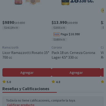
País de Origen
Chile
40
Graduación Alcohólica
$9890
$13.990
$3
$13.650
$18.890
35.0°
$14.129 x lt
$2355 x lt
$4
Nota
Paga $10.990
Por Ley la venta de alcohol está prohibida para menores
$1850 x lt
de 18 años.
Ramazzotti
Corona
Cas
Garantía Mínima Legal
Licor Ramazzotti Rosato 15°
Pack 18 un. Cerveza Corona
Vin
Válida hasta su fecha de caducidad
700 cc
Lager 4.5° 330 cc
Re
Agregar
Agregar
5.0
4.8
Reseñas y Calificaciones
Todavía no tiene calificaciones, comparte la tuya.
Calificar producto