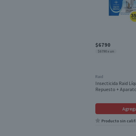
$6790
$6790 x un
Raid
Insecticida Raid Líq
Repuesto + Aparato
Agreg
Producto sin calif