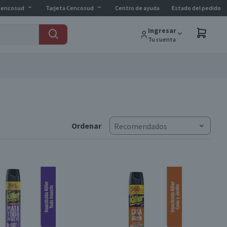
Cencosud
Tarjeta Cencosud
Centro de ayuda
Estado del pedido
Ingresar
Tu cuenta
Ordenar
Recomendados