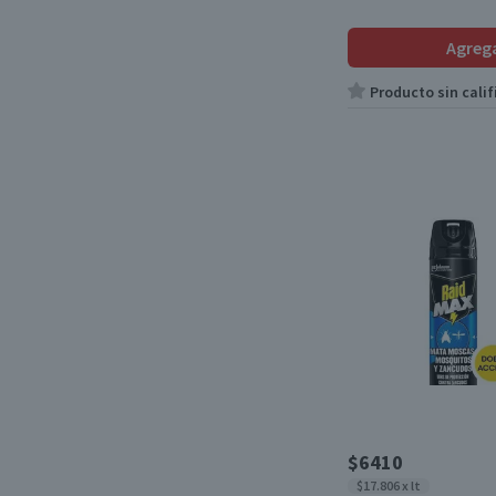
Agreg
Producto sin calif
$6410
$17.806 x lt