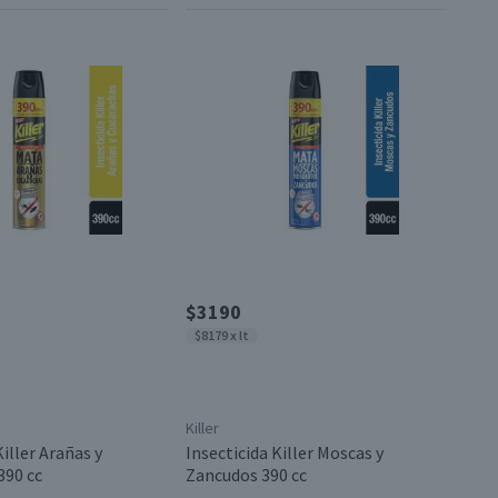
$3190
$8179 x lt
Killer
Killer Arañas y
Insecticida Killer Moscas y
390 cc
Zancudos 390 cc