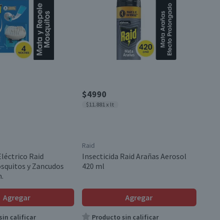
$4990
$11.881 x lt
Raid
Eléctrico Raid
Insecticida Raid Arañas Aerosol
squitos y Zancudos
420 ml
n.
Agregar
Agregar
in calificar
Producto sin calificar