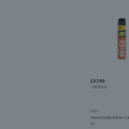
$3190
$8179 x lt
Killer
Insecticida Killer C
cc