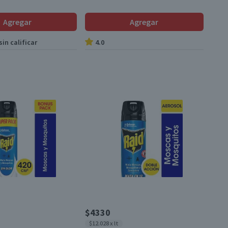
Agregar
Agregar
in calificar
4.0
$4330
$12.028 x lt