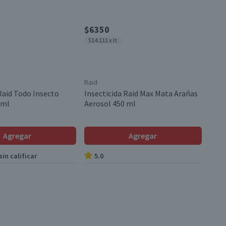
$6350
$14.111 x lt
Raid
Raid Todo Insecto
Insecticida Raid Max Mata Arañas
 ml
Aerosol 450 ml
Agregar
Agregar
in calificar
5.0