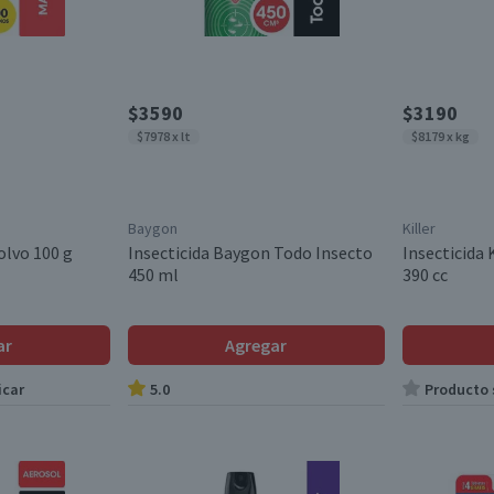
$3590
$3190
$7978 x lt
$8179 x kg
Baygon
Killer
olvo 100 g
Insecticida Baygon Todo Insecto
Insecticida 
450 ml
390 cc
ar
Agregar
icar
5.0
Producto s