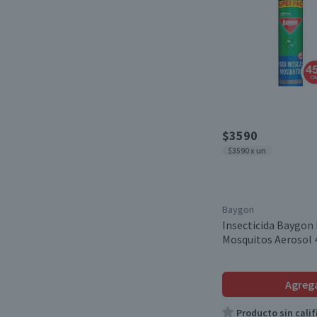
$3590
$3590 x un
Baygon
Insecticida Baygon
Mosquitos Aerosol 
Agreg
Producto sin calif