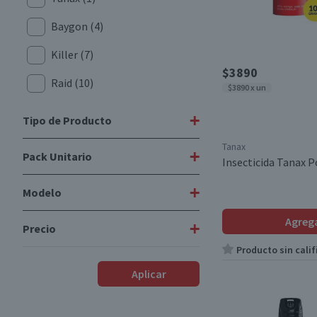
Baygon
(4)
Killer
(7)
$3890
Raid
(10)
$3890 x un
+
Tipo de Producto
Tanax
+
Pack Unitario
Insecticidas
(21)
Insecticida Tanax P
Recargas Insecticidas
(1)
+
Modelo
Unitario
(6)
Agreg
+
Precio
Lata 390 cc
(1)
Producto sin calif
$3190
-
$7290
Aplicar
Desde
Hasta