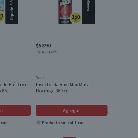
$5890
$16.361 x lt
Raid
uido Eléctrico
Insecticida Raid Max Mata
 6/cl
Hormiga 360 cc
ar
Agregar
icar
Producto sin calificar