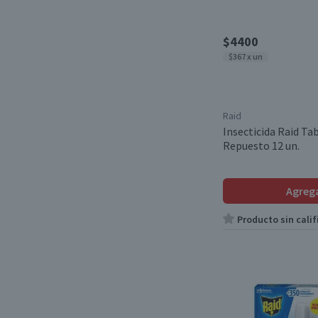
$4400
$367 x un
Raid
Insecticida Raid Ta
Repuesto 12 un.
Agreg
Producto sin calif