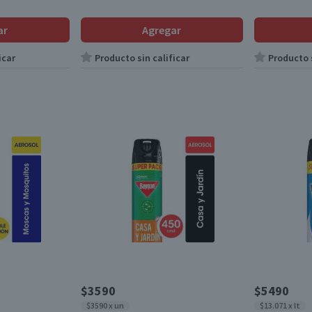
ar
Agregar
icar
Producto sin calificar
Producto s
$3590
$5490
$3590 x un
$13.071 x lt