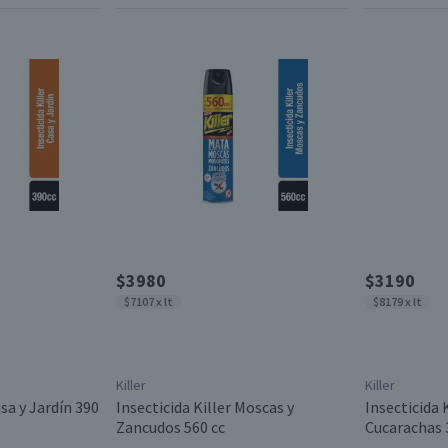
$3980
$3190
$7107 x lt
$8179 x lt
Killer
Killer
asa y Jardín 390
Insecticida Killer Moscas y
Insecticida 
Zancudos 560 cc
Cucarachas 