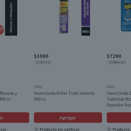
$3980
$7290
$7107 x lt
$7290 x un
Killer
Raid
 Moscas y
Insecticida Killer Todo Insecto
Insecticida 
450 cc
560 cc
Tabletas Mo
Aparato 4 u
ar
Agregar
icar
Producto sin calificar
Producto s