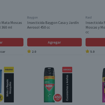
Baygon
Raid
ax Mata Moscas
Insecticida Baygon Casa y Jardín
Insecticida
l 360 ml
Aerosol 450 cc
Moscas y Mo
cc
ar
Agregar
icar
2.0
5.0