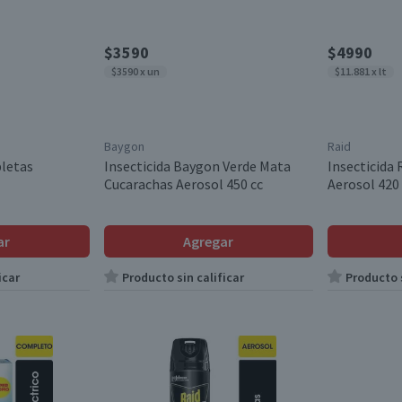
$3590
$4990
$3590 x un
$11.881 x lt
Baygon
Raid
bletas
Insecticida Baygon Verde Mata
Insecticida 
Cucarachas Aerosol 450 cc
Aerosol 420
ar
Agregar
icar
Producto sin calificar
Producto s