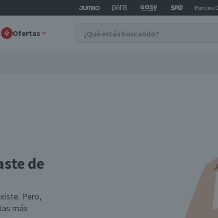
Puntos 
Ofertas
aste de
xiste. Pero,
rtas más