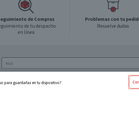
eguimiento de Compras
Problemas con tu pedid
eguimiento de tu despacho
Resuelve dudas
en línea
Acepto los
Términos y Condiciones
y la
Política
Con
o para guardarlas en tu dispositivo?
de privacidad y de tratamiento de datos
personales
sabel
Cencosud
ores
Paris