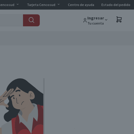
Cencosud
Tarjeta Cencosud
Centro de ayuda
Estado del pedido
Ingresar
Tu cuenta