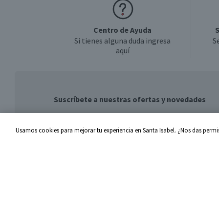
Centro de Ayuda
S
Si tienes alguna duda ingresa
S
aquí
Suscríbete a nuestras ofertas y novedades
Usamos cookies para mejorar tu experiencia en Santa Isabel. ¿Nos das permis
Centro de Ayuda
Santa I
Problemas con tu pedido
Proveed