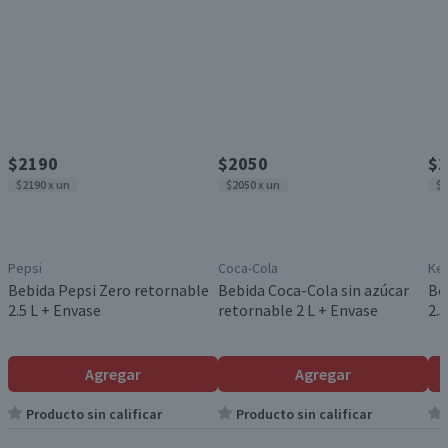
$2190
$2050
$2
$2190 x un
$2050 x un
$2
Pepsi
Coca-Cola
Ke
Bebida Pepsi Zero retornable
Bebida Coca-Cola sin azúcar
Be
2.5 L + Envase
retornable 2 L + Envase
2.5
Agregar
Agregar
Producto sin calificar
Producto sin calificar