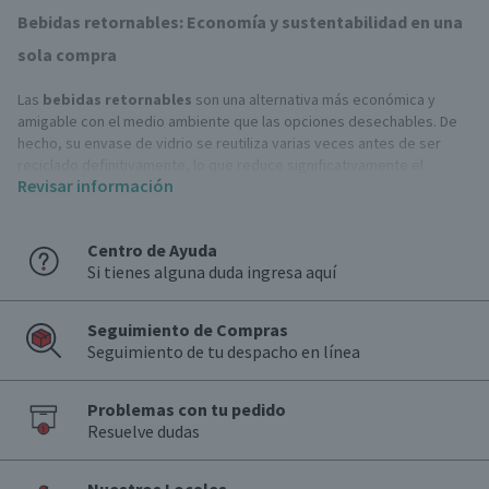
Bebidas retornables: Economía y sustentabilidad en una
sola compra
Las
bebidas retornables
son una alternativa más económica y
amigable con el medio ambiente que las opciones desechables. De
hecho, su envase de vidrio se reutiliza varias veces antes de ser
reciclado definitivamente, lo que reduce significativamente el
Revisar información
impacto ambiental y permite ofrecer precios más accesibles al
consumidor final.
Centro de Ayuda
Comparadas con las
bebidas gaseosas
en lata o PET, las
Si tienes alguna duda ingresa aquí
retornables suelen tener un sabor que muchos consumidores
asocian a la tradición y la calidad de antaño. Por lo mismo, son las
favoritas en almuerzos familiares, asados y celebraciones donde se
Seguimiento de Compras
busca un toque más clásico y tradicional.
Seguimiento de tu despacho en línea
Tipos de bebidas retornables
Problemas con tu pedido
Bebidas regulares
Resuelve dudas
Las
bebidas regulares
son las versiones clásicas con azúcar
tradicional en su composición. De este modo, mantienen el sabor