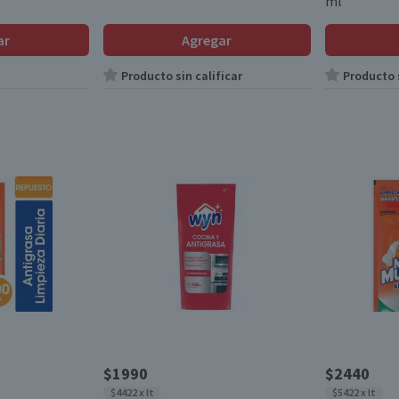
ml
ar
Agregar
Producto sin calificar
Producto s
$1990
$2440
$4422 x lt
$5422 x lt