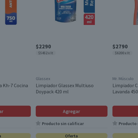
$2290
$2790
$5452 x lt
$6200 x lt
Glassex
Mr. Músculo
a Kh-7 Cocina
Limpiador Glassex Multiuso
Limpiador C
Doypack 420 ml
Lavanda 450
ar
Agregar
Producto sin calificar
Producto s
a
Oferta