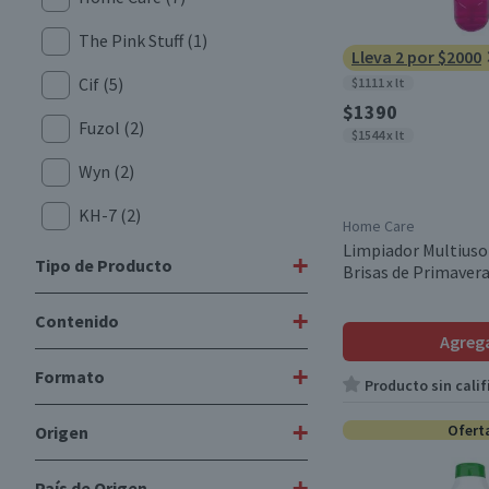
The Pink Stuff
(1)
Lleva 2 por $2000
Cif
(5)
$1111 x lt
$1390
Fuzol
(2)
$1544 x lt
Wyn
(2)
KH-7
(2)
Home Care
Limpiador Multius
Mr Musculo
(3)
+
Tipo de Producto
Brisas de Primaver
Mr. Músculo
(4)
+
Contenido
Limpiadores Antisarro
(14)
Agreg
Clorox
(1)
Limpiador de Inodoro
(2)
+
Formato
1 L
(1)
Producto sin calif
Glassex
(2)
Antigrasa
(12)
420 ml
(2)
+
Ofert
Origen
Excell
(1)
Botella
(1)
Abrillantadores Multiuso
(1)
450 cc
(3)
Crema
(4)
+
País de Origen