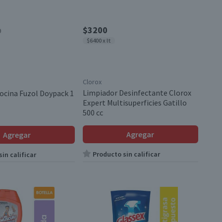
$3200
0
$6400 x lt
Clorox
Limpiador Desinfectante Clorox
ocina Fuzol Doypack 1
Expert Multisuperficies Gatillo
500 cc
Agregar
Agregar
Producto sin calificar
in calificar