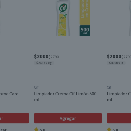
$2000
$2000
$2790
$279
$2667 x kg
$4000 x lt
Cif
Cif
ome Care
Limpiador Crema Cif Limón 500
Limpiador C
ml
ml
ar
Agregar
icar
5.0
5.0