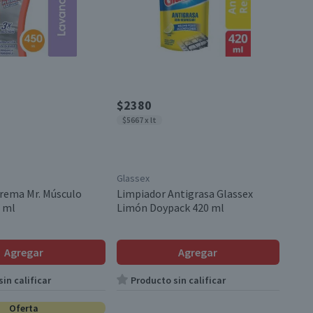
$2380
$5667 x lt
Glassex
rema Mr. Músculo
Limpiador Antigrasa Glassex
 ml
Limón Doypack 420 ml
Agregar
Agregar
in calificar
Producto sin calificar
Oferta