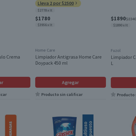
Lleva 2 por $2500
$2778 x lt
$1780
$1890
$234
$3956 x lt
$1890 x lt
Home Care
Fuzol
ulo Crema
Limpiador Antigrasa Home Care
Limpiador C
Doypack 450 ml
L
ar
Agregar
icar
Producto sin calificar
Producto s