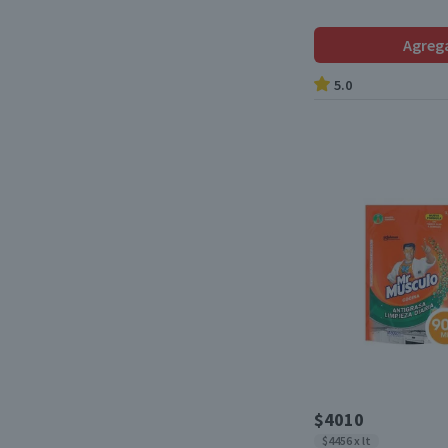
Agreg
5.0
$4010
$4456 x lt