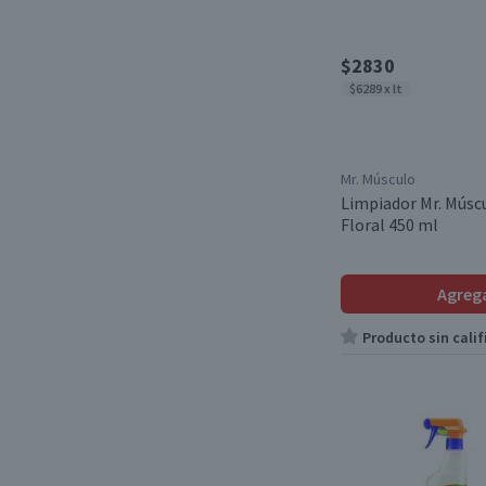
$2830
$6289 x lt
Mr. Músculo
Limpiador Mr. Músc
Floral 450 ml
Agreg
Producto sin calif