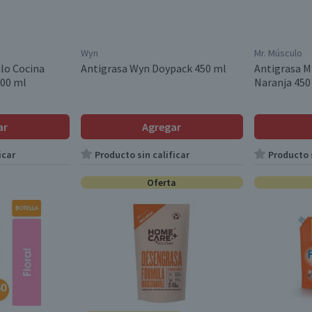
Wyn
Mr. Músculo
ulo Cocina
Antigrasa Wyn Doypack 450 ml
Antigrasa M
900 ml
Naranja 450
ar
Agregar
icar
Producto sin calificar
Producto s
Oferta