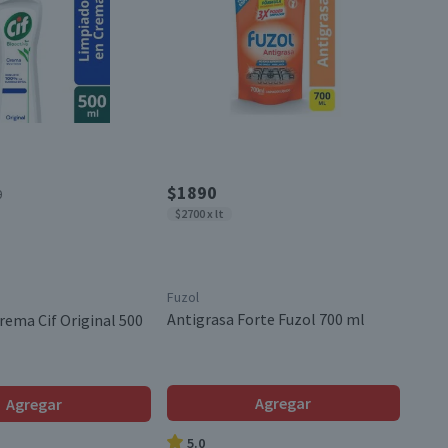
$1890
0
$2700 x lt
Fuzol
Antigrasa Forte Fuzol 700 ml
rema Cif Original 500
Agregar
Agregar
5.0