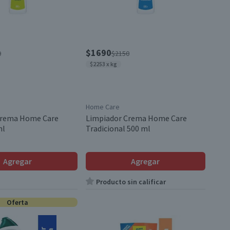
$1690
0
$2150
$2253 x kg
Home Care
Crema Home Care
Limpiador Crema Home Care
ml
Tradicional 500 ml
Agregar
Agregar
Producto sin calificar
Oferta