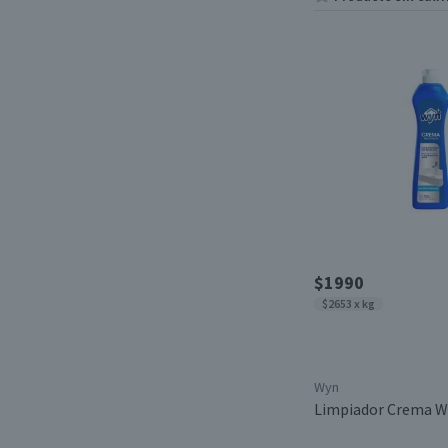
Desde
Hasta
$1990
$2653 x kg
Wyn
Limpiador Crema W