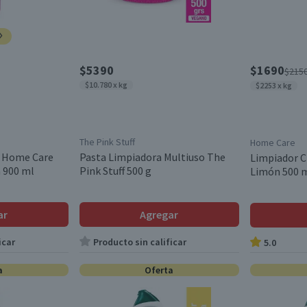
$5390
$1690
$215
$10.780 x kg
$2253 x kg
The Pink Stuff
Home Care
o Home Care
Pasta Limpiadora Multiuso The
Limpiador 
a 900 ml
Pink Stuff 500 g
Limón 500 
ar
Agregar
icar
Producto sin calificar
5.0
a
Oferta