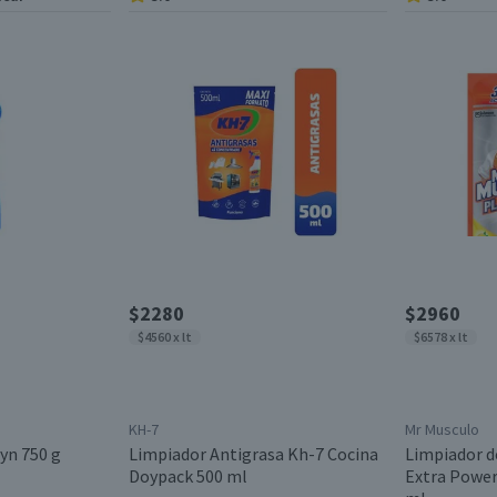
$2280
$2960
$4560 x lt
$6578 x lt
KH-7
Mr Musculo
yn 750 g
Limpiador Antigrasa Kh-7 Cocina
Limpiador d
Doypack 500 ml
Extra Powe