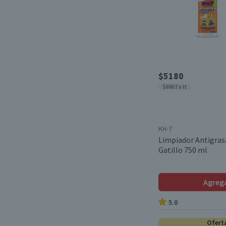
$5180
$6907 x lt
KH-7
Limpiador Antigras
Gatillo 750 ml
Agreg
5.0
Ofert