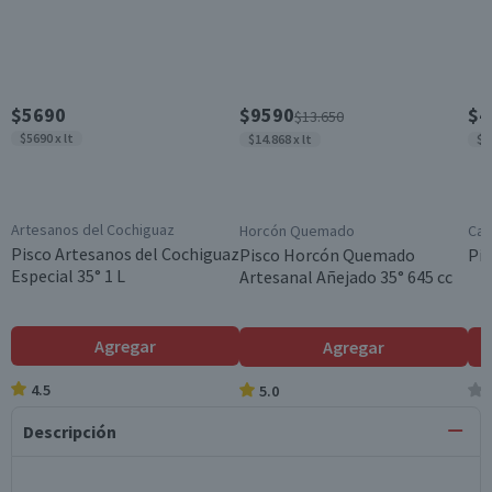
$5690
$9590
$4
$13.650
$5690 x lt
$14.868 x lt
$6
Artesanos del Cochiguaz
Horcón Quemado
Cam
Pisco Artesanos del Cochiguaz
Pisco Horcón Quemado
Pis
Especial 35° 1 L
Artesanal Añejado 35° 645 cc
Agregar
Agregar
4.5
5.0
Descripción