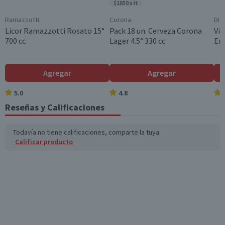
$1850 x lt
Graduación Alcohólica
Ramazzotti
Corona
Dia
35.0°
Licor Ramazzotti Rosato 15°
Pack 18 un. Cerveza Corona
Vin
700 cc
Lager 4.5° 330 cc
En
Tamaño
Familiar
Nota
Agregar
Agregar
Por Ley la venta de alcohol está prohibida para menores
de 18 años.
5.0
4.8
Reseñas y Calificaciones
Garantía Mínima Legal
Válida hasta su fecha de caducidad
Todavía no tiene calificaciones, comparte la tuya.
Calificar producto