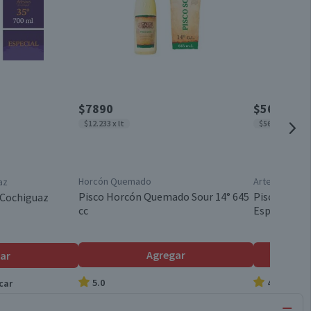
$7890
$5690
$12.233 x lt
$5690 x lt
Horcón Quemado
Artesanos de
az
Pisco Horcón Quemado Sour 14° 645
Pisco Artes
 Cochiguaz
cc
Especial 35°
Agregar
ar
5.0
4.5
car