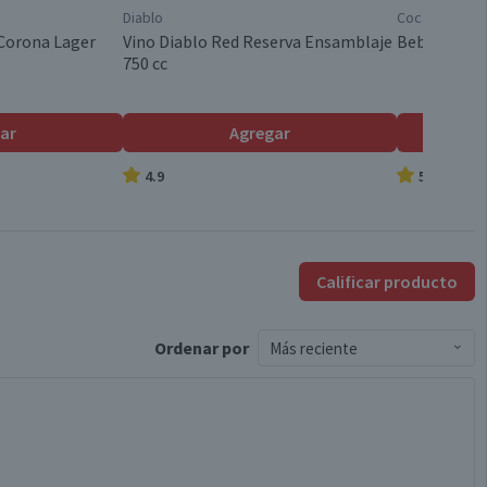
Diablo
Coca-Cola
 Corona Lager
Vino Diablo Red Reserva Ensamblaje
Bebida Coca
750 cc
ar
Agregar
4.9
5.0
Calificar producto
Ordenar
por
Más reciente