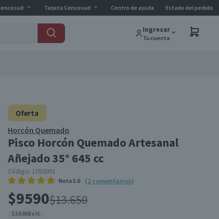
Cencosud
Tarjeta Cencosud
Centro de ayuda
Estado del pedido
Ingresar
Tu cuenta
Oferta
Horcón Quemado
Pisco Horcón Quemado Artesanal
Añejado 35° 645 cc
Código:
1050091
(
2
comentarios
)
Nota
5.0
$9590
$13.650
$14.868 x lt