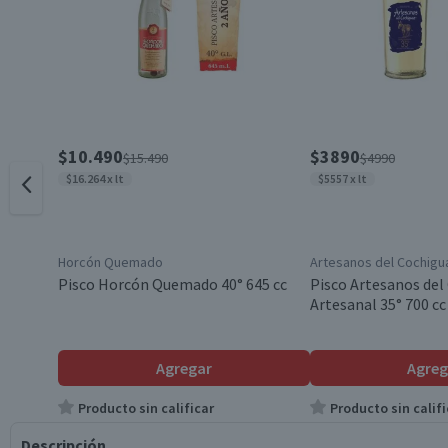
$10.490
$3890
$15.490
$4990
$16.264 x lt
$5557 x lt
Horcón Quemado
Artesanos del Cochigu
Pisco Horcón Quemado 40° 645 cc
Pisco Artesanos del
Artesanal 35° 700 cc
Agregar
Agreg
Producto sin calificar
Producto sin califi
Descripción