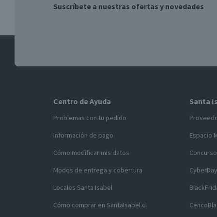
Suscríbete a nuestras ofertas y novedades
Centro de Ayuda
Santa I
Problemas con tu pedido
Proveed
Información de pago
Espacio 
Cómo modificar mis datos
Concurso
Modos de entrega y cobertura
CyberDa
Locales Santa Isabel
BlackFrid
Cómo comprar en SantaIsabel.cl
CencoBla