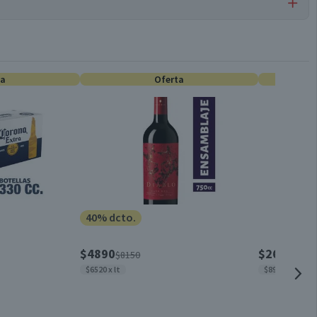
Por cada 1 porción
Pisco
58,5
ta
0
Oferta
Caja
Chile
35.0°
40% dcto.
Por Ley la venta de alcohol está prohibida para menores de
$4890
$2690
$8150
$339
18 años.
$6520 x lt
$897 x lt