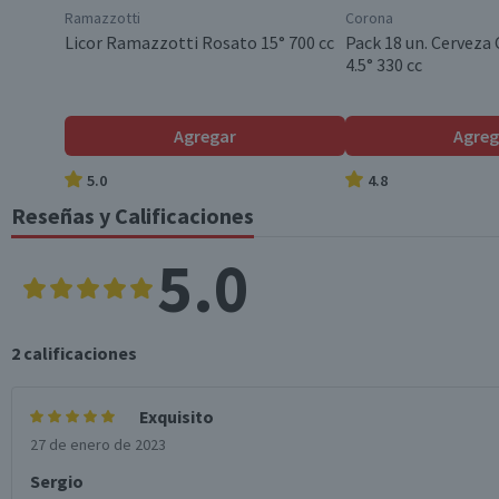
Ramazzotti
Corona
Licor Ramazzotti Rosato 15° 700 cc
Pack 18 un. Cerveza
4.5° 330 cc
Agregar
Agreg
5.0
4.8
Reseñas y Calificaciones
5.0
2
calificaciones
Exquisito
27 de enero de 2023
Sergio