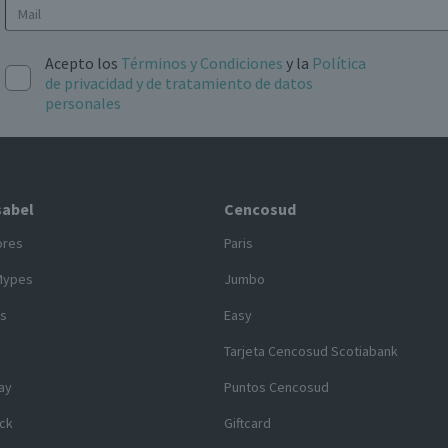
Acepto los
Términos y Condiciones
y la
Política
de privacidad y de tratamiento de datos
personales
sabel
Cencosud
ores
Paris
Mypes
Jumbo
s
Easy
y
Tarjeta Cencosud Scotiabank
ay
Puntos Cencosud
ck
Giftcard