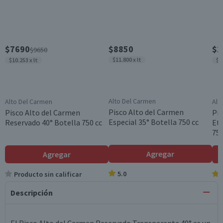
$7690
$8850
$1
$9650
$11.800 x lt
$10.253 x lt
$1
Alto Del Carmen
Alto Del Carmen
Alt
Pisco Alto del Carmen
Pisco Alto del Carmen
Pis
Especial 35° Botella 750 cc
Reservado 40° Botella 750 cc
Eti
750
Agregar
Agregar
5.0
Producto sin calificar
Descripción