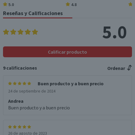
Caja
5.0
4.8
Reseñas y Calificaciones
País de Origen
Chile
5.0
Sistema Cierre
Tapa Rosca
Graduación Alcohólica
Calificar producto
40.0°
Nota
9
calificaciones
Ordenar
Por Ley la venta de alcohol está prohibida para menores
de 18 años.
Buen producto y a buen precio
Garantía Mínima Legal
24 de septiembre de 2024
Válida hasta su fecha de caducidad
Andrea
Buen producto y a buen precio
26 de agosto de 2023