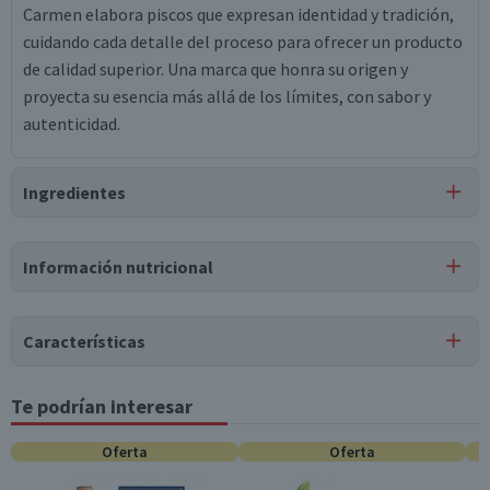
Carmen elabora piscos que expresan identidad y tradición,
cuidando cada detalle del proceso para ofrecer un producto
de calidad superior. Una marca que honra su origen y
proyecta su esencia más allá de los límites, con sabor y
autenticidad.
Ingredientes
Ingredientes
Información nutricional
pisco reservado transparente.
Tabla nutricional
Características
Valores
Por cada 1
Por cada 100g/ml
medios
porción
Tipo de Producto
Te podrían interesar
Pisco
Energía (kCal)
224
67,2
Oferta
Oferta
Pack-Unitario
Unitario
portionsByContain
0
0