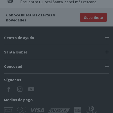
Encuentra tu local Santa Isabel más cercano
Conoce nuestras ofertas y
Suscríbete
novedades
Centro de Ayuda
Problemas con tu pedido
Santa Isabel
Información de pago
Proveedores
Cencosud
Cómo modificar mis datos
Espacio Mypes
Modos de entrega y cobertura
Síguenos
Paris
Concursos
Locales Santa Isabel
Jumbo
CyberDay
Cómo comprar en SantaIsabel.cl
Easy
Medios de pago
BlackFriday
Servicio al cliente
Tarjeta Cencosud Scotiabank
CencoBlack