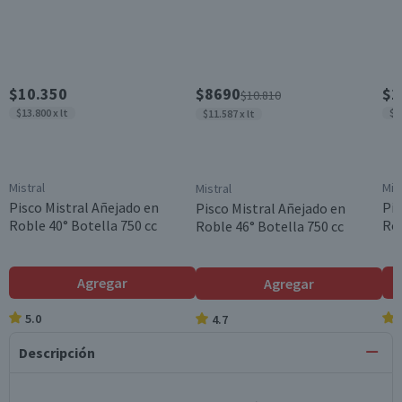
$10.350
$8690
$1
$10.810
$13.800 x lt
$1
$11.587 x lt
Mistral
Mis
Mistral
Pisco Mistral Añejado en
Pis
Pisco Mistral Añejado en
Roble 40° Botella 750 cc
Rob
Roble 46° Botella 750 cc
Agregar
Agregar
5.0
4.7
Descripción