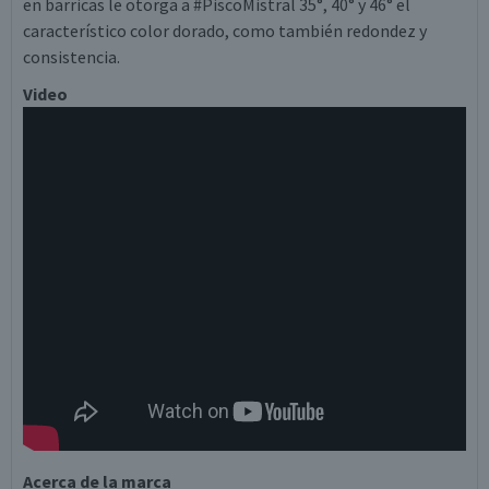
en barricas le otorga a #PiscoMistral 35°, 40° y 46° el
característico color dorado, como también redondez y
consistencia.
Video
Acerca de la marca