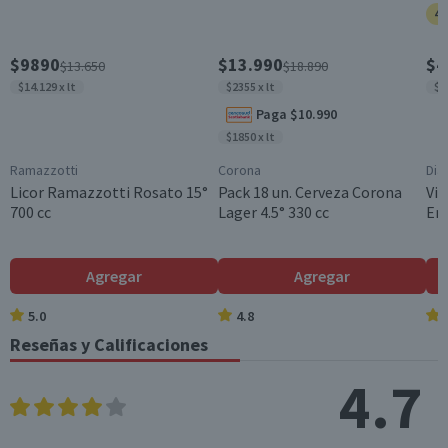
Caja
40
País de Origen
$9890
$13.990
$4
$13.650
$18.890
Chile
$14.129 x lt
$2355 x lt
$6
Variedad
Paga $10.990
Añejado en Roble
$1850 x lt
Graduación Alcohólica
Ramazzotti
Corona
Dia
35.0°
Licor Ramazzotti Rosato 15°
Pack 18 un. Cerveza Corona
Vin
700 cc
Lager 4.5° 330 cc
En
Nota
Por Ley la venta de alcohol está prohibida para menores
de 18 años.
Agregar
Agregar
5.0
4.8
Reseñas y Calificaciones
4.7