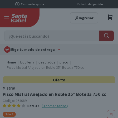
Centro de ayuda
Estado del pedido
Ingresar
Elige tu modo de entrega
Home
botilleria
destilados
pisco
Pisco Mistral Añejado en Roble 35° Botella 750 cc
Oferta
Mistral
Pisco Mistral Añejado en Roble 35° Botella 750 cc
Código:
264089
(
3
comentarios
)
Nota
4.7
2 de 2