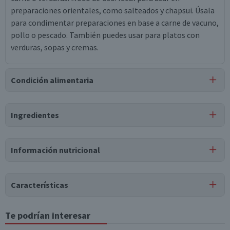
preparaciones orientales, como salteados y chapsui. Úsala
para condimentar preparaciones en base a carne de vacuno,
pollo o pescado. También puedes usar para platos con
verduras, sopas y cremas.
Condición alimentaria
Certificación
Ingredientes
Libre de
Libre de
Libre de
Mariscos
Vegano
Lactosa
Peces
y Crustáceos
Ingredientes
Información nutricional
Agua, Vinagre de alcohol, Maltodextrina, Extracto de
levadura, Azúcar, Extracto de malta, Colorante caramelo,
Sal, Mostaza, Cúrcuma, Pimienta cayena, Jengibre, Clavo de
Características
olor, ácido acético, Carragenina, Alcohol etílico, Sorbato de
potasio, Benzoato de sodio, Ciclamato de sodio, Sacarina de
Tipo de Producto
Te podrían interesar
Tabla nutricional
sodio, Cebolla, Gluten (cebada).
Sazonadores