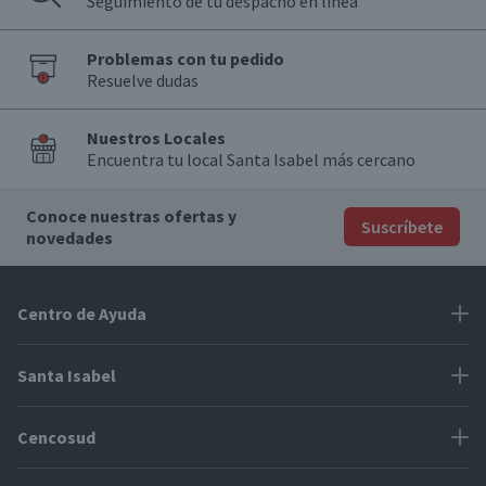
Seguimiento de tu despacho en línea
Problemas con tu pedido
Resuelve dudas
Nuestros Locales
Encuentra tu local Santa Isabel más cercano
Conoce nuestras ofertas y
Suscríbete
novedades
Centro de Ayuda
Problemas con tu pedido
Santa Isabel
Información de pago
Proveedores
Cencosud
Cómo modificar mis datos
Espacio Mypes