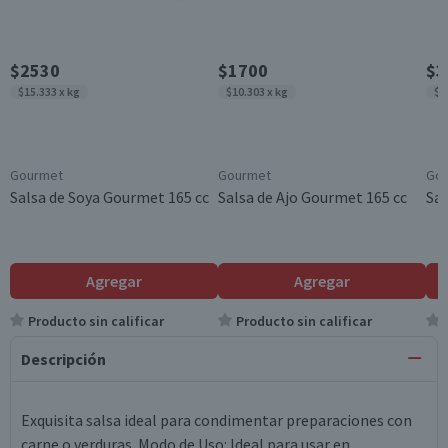
$2530
$1700
$3
$15.333 x kg
$10.303 x kg
$6
Gourmet
Gourmet
Go
Salsa de Soya Gourmet 165 cc
Salsa de Ajo Gourmet 165 cc
Sal
Agregar
Agregar
Producto sin calificar
Producto sin calificar
Descripción
Exquisita salsa ideal para condimentar preparaciones con
carne o verduras. Modo de Uso: Ideal para usar en