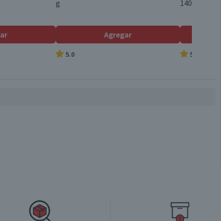
g
140 g neto
ar
Agregar
5.0
5.0