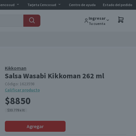
Cencosud
Tarjeta Cencosud
Centro de ayuda
Estado del pedido
Ingresar
Tu cuenta
Kikkoman
Salsa Wasabi Kikkoman 262 ml
Código:
1623598
Calificar producto
$8850
$33.779 x lt
Agregar