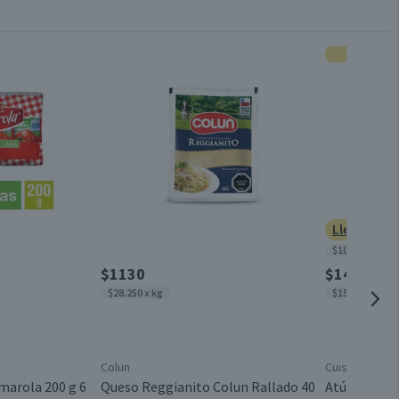
Por cada 1 porción
Sazonadores
13,7
0,1
Conservar en un lugar fresco y seco
1
1,1
Botella (endulzantes, aceite, abarrotes)
0,5
Lleva 3 po
$10.956 x kg
Estados Unidos
42,6
$1130
$1420
$28.250 x kg
$15.604 x kg
Colun
Cuisine & Co
marola 200 g 6
Queso Reggianito Colun Rallado 40
Atún Lomito