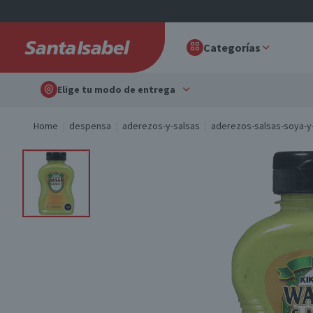
Categorías
Elige tu modo de entrega
Home
despensa
aderezos-y-salsas
aderezos-salsas-soya-y