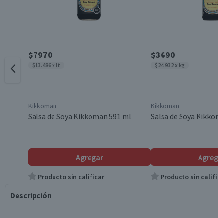
$7970
$3690
$13.486 x lt
$24.932 x kg
Kikkoman
Kikkoman
Salsa de Soya Kikkoman 591 ml
Salsa de Soya Kikk
Agregar
Agreg
Producto sin calificar
Producto sin califi
Descripción