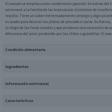
El wasabi se emplea como condimento japonés. Se extrae del t
pertenece a la familia de las brasicáceas (sinónimo de crucífer
repollo. Tiene un sabor extremadamente amargo y algo picante,
es usado para decorar los platos de pescado o carne. Su fuerza,
lo largo de las fosas nasales y que producen una sensación de
diferencia del picor producido por los chiles o guindillas. El was
Condición alimentaria
Certificación
Ingredientes
Kosher
Ingredientes
Información nutricional
agua, aceite de soya, rábano picante, wasabi, vinagre destilado,
yemas de huevo, harina de mostaza, jugo concentrado de limón,
disódico, sabor natural a wasabi, tartrazina, azul brillante.
Características