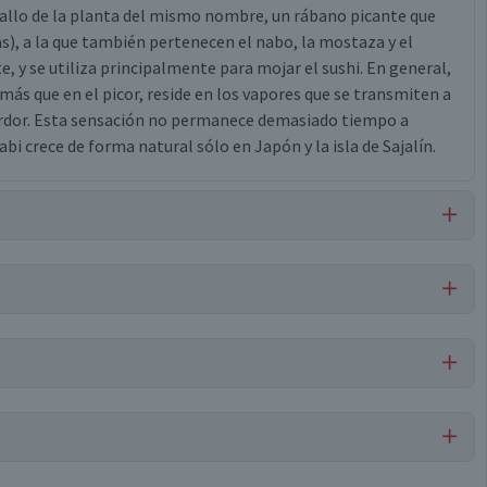
allo de la planta del mismo nombre, un rábano picante que
as), a la que también pertenecen el nabo, la mostaza y el
 y se utiliza principalmente para mojar el sushi. En general,
 más que en el picor, reside en los vapores que se transmiten a
 ardor. Esta sensación no permanece demasiado tiempo a
abi crece de forma natural sólo en Japón y la isla de Sajalín.
 jarabe de maíz de alta fructosa, almidón de maíz, azúcar, sal,
 saborizantes artificiales, goma xanthán, edta-calcio