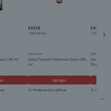
$6550
$4790
$22.128 x kg
$32.365 x lt
Kikkoman
Kikkoman
oman 148 ml
Salsa Teriyaki Kikkoman Dulce 296
Salsa de So
ml
Dispensador
ar
Agregar
car
Producto sin calificar
Producto s