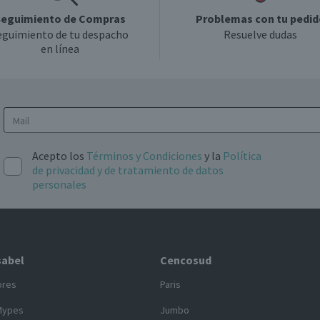
eguimiento de Compras
Problemas con tu pedid
eguimiento de tu despacho
Resuelve dudas
en línea
Acepto los
Términos y Condiciones
y la
Política
de privacidad y de tratamiento de datos
personales
sabel
Cencosud
ores
Paris
Mypes
Jumbo