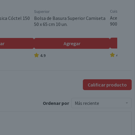
1.5 L
Cuisine & Co
Superior
Aceite Veget
sica Cóctel 150
Bolsa de Basura Superior Camiseta
900 ml
50 x 65 cm 10 un.
Botella
ar
Agregar
Líquido
4.8
4.9
Brasil
Calificar producto
Concentrado
Ordenar
por
Más reciente
Aroma limpio y fresco
Brisa de Verano