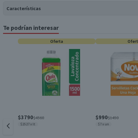
Características
Te podrían interesar
Tipo de Producto
Oferta
Ofer
Característica Sustentable
Almacenamiento
Material
$3790
$990
$4560
$1450
$2527 x lt
$7 x un
Dimensiones