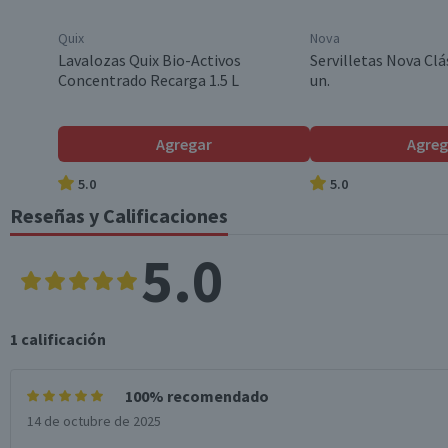
Contenido
Quix
Nova
Lavalozas Quix Bio-Activos
Servilletas Nova Clá
Concentrado Recarga 1.5 L
un.
Envase
Agregar
Agreg
Formato
5.0
5.0
Reseñas y Calificaciones
País de Origen
5.0
Variedad
1
calificación
Aroma
100% recomendado
14 de octubre de 2025
Modelo