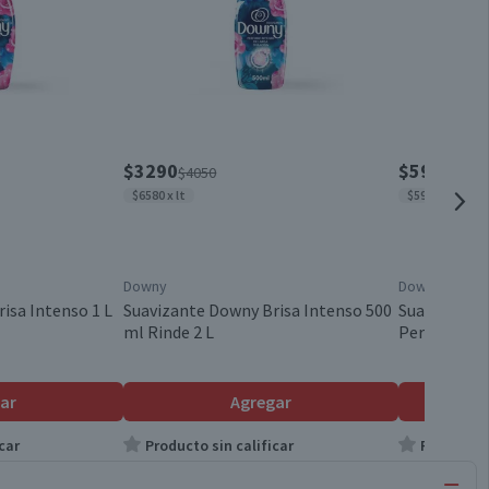
$3290
$5990
$4050
$769
$6580 x lt
$5990 x lt
Downy
Downy
isa Intenso 1 L
Suavizante Downy Brisa Intenso 500
Suavizante 
ml Rinde 2 L
Perfume Sua
ar
Agregar
car
Producto sin calificar
Producto s