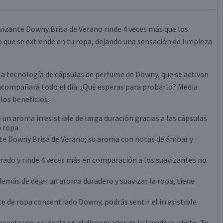
avizante Downy Brisa de Verano rinde 4 veces más que los
 que se extiende en tu ropa, dejando una sensación de limpieza
 la tecnología de cápsulas de perfume de Downy, que se activan
 acompañará todo el día. ¿Qué esperas para probarlo? Media
los beneficios.
 un aroma irresistible de larga duración gracias a las cápsulas
 ropa.
ante Downy Brisa de Verano; su aroma con notas de ámbar y
trado y rinde 4 veces más en comparación a los suavizantes no
emás de dejar un aroma duradero y suavizar la ropa, tiene
te de ropa concentrado Downy, podrás sentir el irresistible
centrado, colócala en el dispensador de la lavadora y listo. Te