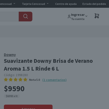
Cencosud
Tarjeta Cencosud
Centro de ayuda
Estado del pedido
Ingresar
Tu cuenta
Downy
Suavizante Downy Brisa de Verano
Aroma 1.5 L Rinde 6 L
Código:
1998280
(
1
comentarios
)
Nota
5.0
$9590
$6393 x lt