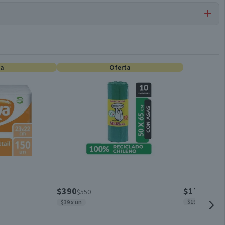
Suavizantes para Ropa
ta
Oferta
Sin atributos sustentables declarados
Conservar en un lugar fresco y seco
Sal de amonio cuaternaria de dimetildietanol mono/di
alquiloil éster, coadyuvantes, espesantes, quelantes,
estéticos (colorantes y fragancias) y agua
$390
$1790
$550
$1989 x lt
$39 x un
13,1 cm x 8 cm x 30,6 cm