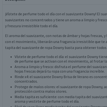
¡Vístete de perfume todo el día con el suavizante Downy! El su
suavizantes no concentrados y tiene un aroma a limpio y fresco
y frescura irresistible todo el día.
El aroma del suavizante, con notas de ámbar y hojas frescas, y
con el movimiento, liberarán una fragancia irresistible que te
tapita del suavizante de ropa Downy basta para obtener todos 
Vístete de perfume todo el día: el suavizante Downy tiene
de perfume que se activan con el movimiento, al frotar la
Aroma a limpio y fresco: disfruta el perfume del suaviz
hojas frescas dejará tu ropa con una fragancia increíble.
Rinde x4: el suavizante Downy Brisa de Verano es concen
concentrados.
Protege de malos olores: el suavizante de ropa Downy, ad
protección contra malos olores.
Media tapita es suficiente: con media tapita del suavizan
aroma y vestirte de perfume todo el día.
Fácil de usar: llena media tapita del suavizante Downy con