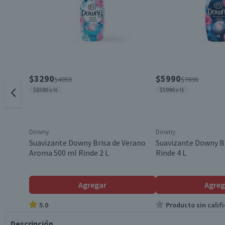
$3290
$5990
$4050
$7690
$6580 x lt
$5990 x lt
Downy
Downy
Suavizante Downy Brisa de Verano
Suavizante Downy Br
Aroma 500 ml Rinde 2 L
Rinde 4 L
Agregar
Agreg
5.0
Producto sin califi
Descripción