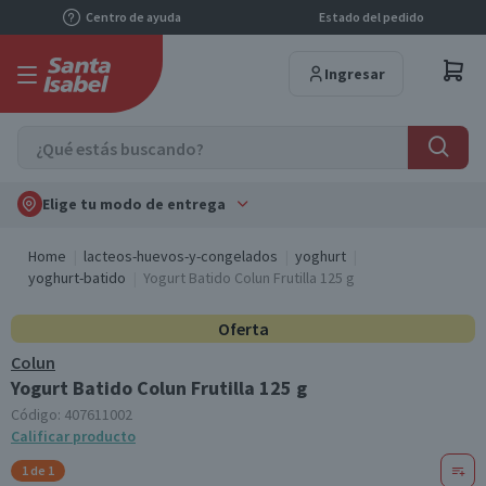
Centro de ayuda
Estado del pedido
Ingresar
Elige tu modo de entrega
Home
lacteos-huevos-y-congelados
yoghurt
yoghurt-batido
Yogurt Batido Colun Frutilla 125 g
Oferta
Colun
Yogurt Batido Colun Frutilla 125 g
Código:
407611002
Calificar producto
1 de 1