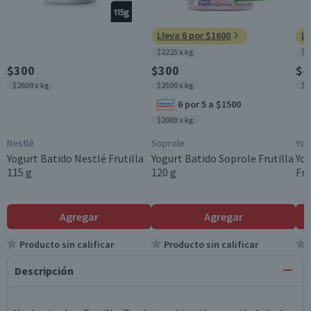
Lleva 6 por $1600
Ll
$2225 x kg
$3
$300
$300
$4
$2609 x kg
$2500 x kg
$3
6 por 5 a $1500
$2083 x kg
Nestlé
Soprole
Yog
Yogurt Batido Nestlé Frutilla
Yogurt Batido Soprole Frutilla
Yog
115 g
120 g
Fru
Agregar
Agregar
Producto sin calificar
Producto sin calificar
Descripción