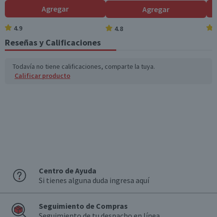
(g)
Agregar
Agregar
Sodio (mg)
46
75,9
4.9
4.8
Reseñas y Calificaciones
*Ingesta de referencia de un adulto promedio (8400 kj / 2000 kcal)
Todavía no tiene calificaciones, comparte la tuya.
Calificar producto
Centro de Ayuda
Si tienes alguna duda ingresa aquí
Seguimiento de Compras
Seguimiento de tu despacho en línea