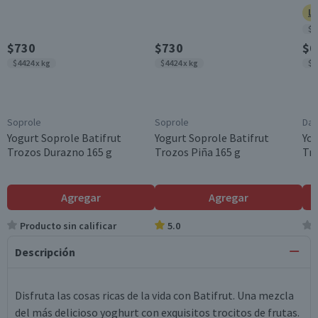
Ll
$4
$730
$730
$6
$4424 x kg
$4424 x kg
$5
Soprole
Soprole
Da
Yogurt Soprole Batifrut
Yogurt Soprole Batifrut
Yo
Trozos Durazno 165 g
Trozos Piña 165 g
Tro
Agregar
Agregar
Producto sin calificar
5.0
Descripción
Disfruta las cosas ricas de la vida con Batifrut. Una mezcla
del más delicioso yoghurt con exquisitos trocitos de frutas.