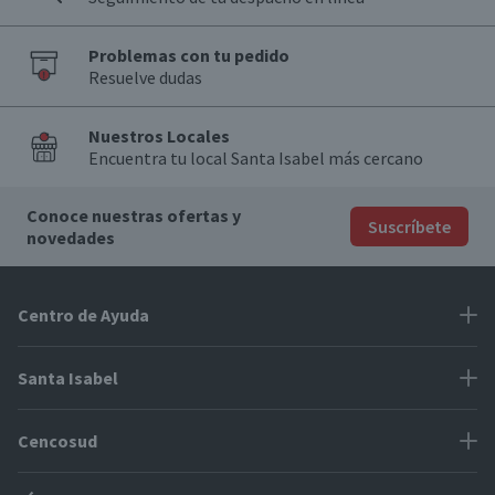
Problemas con tu pedido
Resuelve dudas
Nuestros Locales
Encuentra tu local Santa Isabel más cercano
Conoce nuestras ofertas y
Suscríbete
novedades
Centro de Ayuda
Problemas con tu pedido
Santa Isabel
Información de pago
Proveedores
Cencosud
Cómo modificar mis datos
Espacio Mypes
Modos de entrega y cobertura