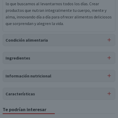
lo que buscamos al levantarnos todos los días. Crear
productos que nutran integralmente tu cuerpo, mente y
alma, innovando día a día para ofrecer alimentos deliciosos
que sorprendan y alegren la vida.
Condición alimentaria
Certificación
Ingredientes
Libre de
Kosher
Gluten
Ingredientes
Información nutricional
leche natural entera, frutillas (11.6%), agua, azúcar,
maltitol, almidón de maíz modificado, carragenina,
Tabla nutricional
sorbato de potasio, saborizante idéntico a natural,
Características
colorante rojo allura ac, azúcar, sólidos lácteos, almidón de
Valores
Por cada 1
Por cada 100g/ml
maíz modificado, gelatina, saborizantes naturales, sorbato
medios
porción
Tipo de Producto
Te podrían interesar
de potasio, lactasa, cepa de yoghurt (l. bulgaricus), cepa de
Yoghurt con Fruta
Energía (kCal)
94
155,1