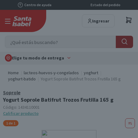
Centro de ayuda
Estado del pedido
Ingresar
Elige tu modo de entrega
Home
lacteos-huevos-y-congelados
yoghurt
yoghurt-batido
Yogurt Soprole Batifrut Trozos Frutilla 165 g
Soprole
Yogurt Soprole Batifrut Trozos Frutilla 165 g
Código:
1434110001
Calificar producto
1 de 1