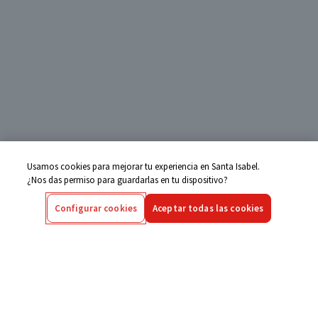
Usamos cookies para mejorar tu experiencia en Santa Isabel.
¿Nos das permiso para guardarlas en tu dispositivo?
Configurar cookies
Aceptar todas las cookies
Centro de Ayuda
Si tienes alguna duda ingresa aquí
Seguimiento de Compras