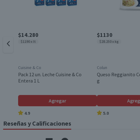
Sodio (mg)
17
País de Origen
*Ingesta de referencia de un adulto promedio (8400 kj / 2000 kcal)
Garantía Mínima Legal
$14.280
$1130
$1190 x lt
$28.250 x kg
Cuisine & Co
Colun
Pack 12 un. Leche Cuisine & Co
Queso Reggianito C
Entera 1 L
g
Agregar
Agreg
4.9
5.0
Reseñas y Calificaciones