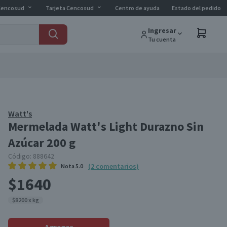
Cencosud
Tarjeta Cencosud
Centro de ayuda
Estado del pedido
Ingresar
Tu cuenta
Watt's
Mermelada Watt's Light Durazno Sin
Azúcar 200 g
Código:
888642
(
2
comentarios
)
Nota
5.0
$1640
$8200 x kg