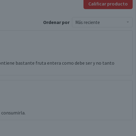
Calificar producto
Ordenar
por
Más reciente
ontiene bastante fruta entera como debe ser y no tanto
e consumirla.