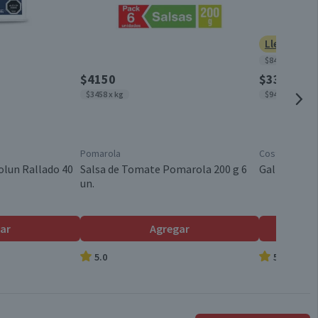
2,6
Chile
Lleva 3 po
$8486 x kg
Válida hasta su fecha de caducidad
$4150
$330
$3458 x kg
$9429 x kg
Pomarola
Costa
olun Rallado 40
Salsa de Tomate Pomarola 200 g 6
Galletas Mi
un.
ar
Agregar
5.0
5.0