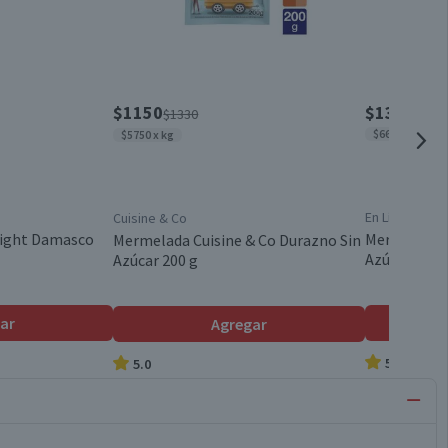
$1150
$1330
$1330
$6650 x kg
$5750 x kg
En Línea
Cuisine & Co
Light Damasco
Mermelada E
Mermelada Cuisine & Co Durazno Sin
Azúcar 200 
Azúcar 200 g
ar
Agregar
5.0
5.0