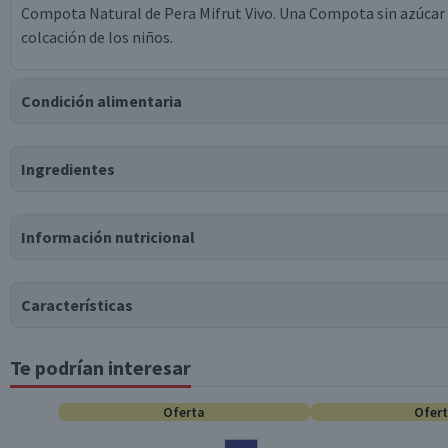
Compota Natural de Pera Mifrut Vivo. Una Compota sin azúcar a
colcación de los niños.
Condición alimentaria
Certificación
Ingredientes
Kosher
Ingredientes
Información nutricional
puré de pera, jugo concentrado de manzana.
Tabla nutricional
Puede contener
Características
Trazas
de
leche, cereales que contienen gluten.
Valores medios
Por cada 100g/ml
Te podrían interesar
Tipo de Producto
Energía (kCal)
64
Proteínas (g)
Oferta
0
Ofer
Almacenamiento