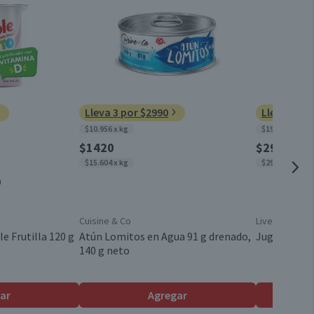
0
14,3
Doypack
14
2,7
Chile
Lleva 3 por $2990
Lleva 15 p
2
$10.956 x kg
$199 x un
$1420
$290
$15.604 x kg
$290 x un
0
Cuisine & Co
Livean
e Frutilla 120 g
Atún Lomitos en Agua 91 g drenado,
Jugo en Pol
140 g neto
ar
Agregar