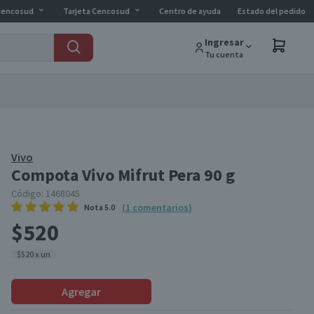
Cencosud
Tarjeta Cencosud
Centro de ayuda
Estado del pedido
Ingresar
Tu cuenta
Vivo
Compota Vivo Mifrut Pera 90 g
Código:
1468045
(
1
comentarios
)
Nota
5.0
$520
$520 x un
Agregar