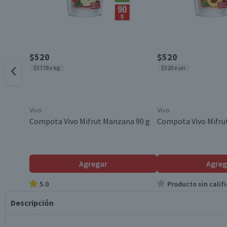
$520
$520
$5778 x kg
$520 x un
Vivo
Vivo
Compota Vivo Mifrut Manzana 90 g
Compota Vivo Mifru
Agregar
Agreg
5.0
Producto sin califi
Descripción