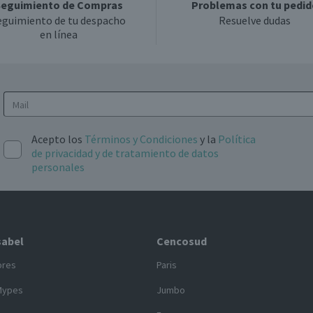
eguimiento de Compras
Problemas con tu pedid
eguimiento de tu despacho
Resuelve dudas
en línea
Acepto los
Términos y Condiciones
y la
Política
de privacidad y de tratamiento de datos
personales
sabel
Cencosud
ores
Paris
Mypes
Jumbo