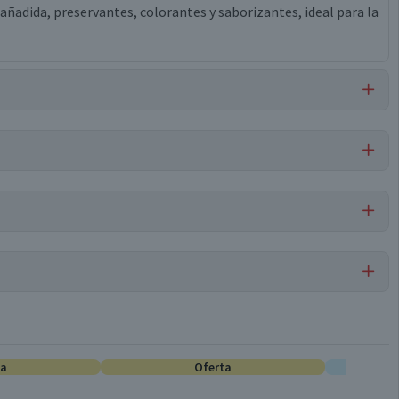
ñadida, preservantes, colorantes y saborizantes, ideal para la
Por cada 1 porción
Compotas
57,6
ta
0
Oferta
E
Conservar en un lugar fresco y seco