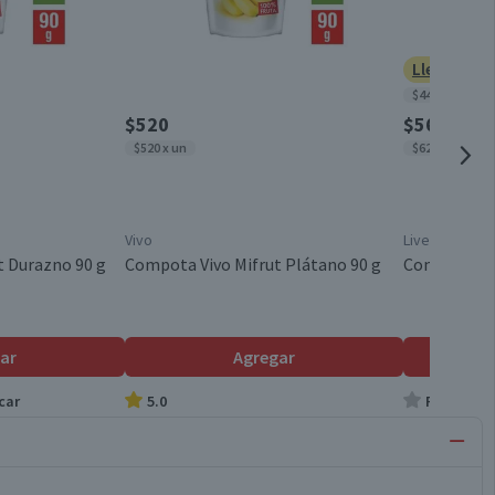
Lleva 5 po
$4444 x kg
$520
$560
$520 x un
$6222 x kg
Vivo
Livean
t Durazno 90 g
Compota Vivo Mifrut Plátano 90 g
Compota Liv
ar
Agregar
car
5.0
Producto s