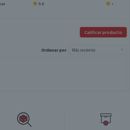
car
5.0
4.0
Calificar producto
Ordenar
por
Más reciente