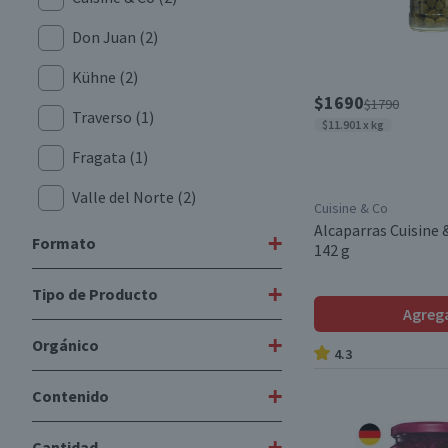
Don Juan
(2)
Kühne
(2)
$1690
$1790
Traverso
(1)
$11.901 x kg
Fragata
(1)
Valle del Norte
(2)
Cuisine & Co
Alcaparras Cuisine 
Gourmet
(1)
+
Formato
142 g
+
Tipo de Producto
Encurtidos
(2)
Agreg
+
Orgánico
Alcaparras
(3)
4.3
Chucrut
(5)
+
Contenido
No
(2)
Cebollas Encurtidas
(1)
+
Cantidad