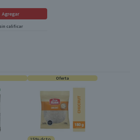
Agregar
in calificar
Oferta
15% dcto.