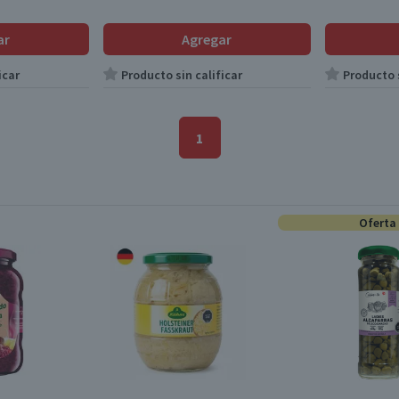
ar
Agregar
icar
Producto sin calificar
Producto s
1
Oferta