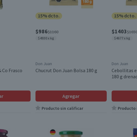
15% dcto.
15% dcto.
$986
$1403
$1160
$165
$4930 x kg
$4677 x kg
Don Juan
Don Juan
& Co Frasco
Chucrut Don Juan Bolsa 180 g
Cebollitas 
180 g drena
ar
Agregar
Producto sin calificar
Producto s