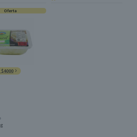
Oferta
r $4000
e
 g