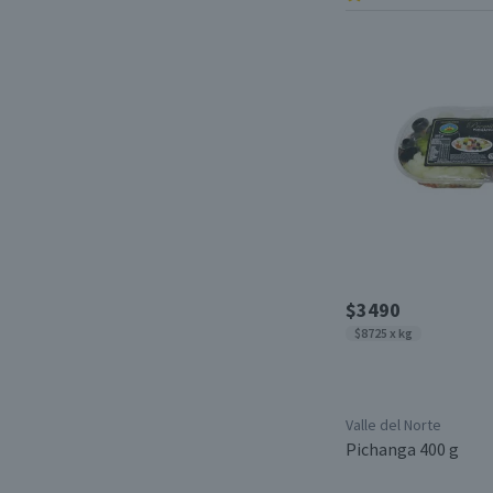
Libre de Soya
(4)
Desde
Hasta
Libre de Huevo
(4)
Apto para APLV
(4)
Libre de Sulfitos
(2)
$3490
$8725 x kg
Valle del Norte
Pichanga 400 g