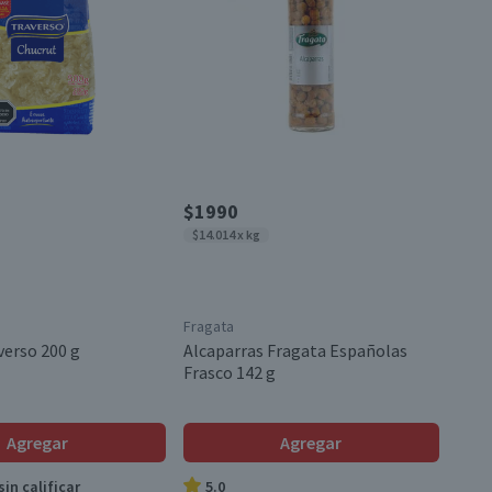
$1990
$14.014 x kg
Fragata
verso 200 g
Alcaparras Fragata Españolas
Frasco 142 g
Agregar
Agregar
in calificar
5.0