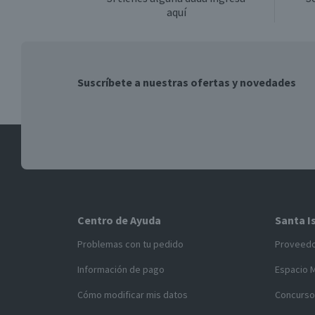
aquí
Suscríbete a nuestras ofertas y novedades
Centro de Ayuda
Santa I
Problemas con tu pedido
Proveed
Información de pago
Espacio 
Cómo modificar mis datos
Concurso