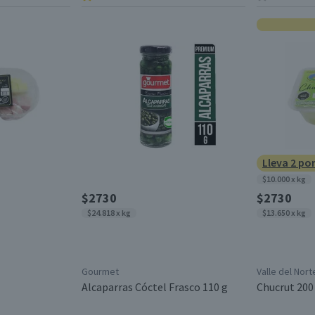
Lleva 2 po
$10.000 x kg
$2730
$2730
$24.818 x kg
$13.650 x kg
Gourmet
Valle del Nort
Alcaparras Cóctel Frasco 110 g
Chucrut 200