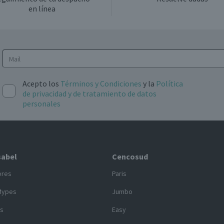
en línea
Acepto los
Términos y Condiciones
y la
Política
de privacidad y de tratamiento de datos
personales
sabel
Cencosud
ores
Paris
Mypes
Jumbo
s
Easy