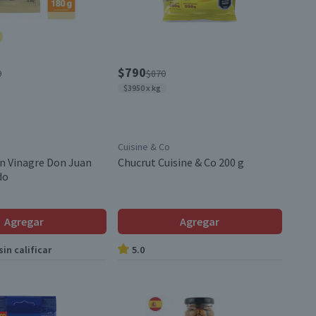
$790
0
$870
$3950 x kg
Cuisine & Co
en Vinagre Don Juan
Chucrut Cuisine & Co 200 g
do
Agregar
Agregar
in calificar
5.0