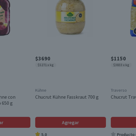
$3690
$1150
$5271 x kg
$3833 x kg
Kühne
Traverso
hne con
Chucrut Kühne Fasskraut 700 g
Chucrut Tra
 650 g
ar
Agregar
5.0
Producto s