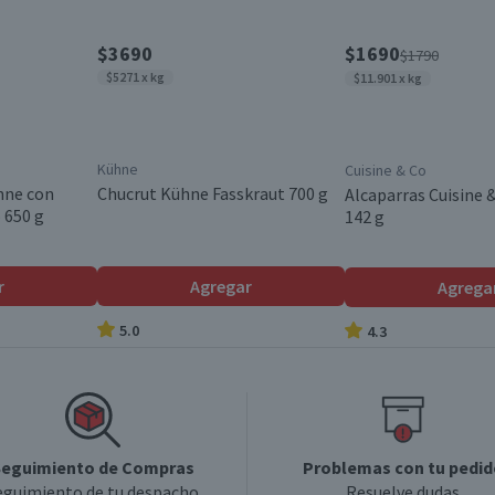
$3690
$1690
$1790
$5271 x kg
$11.901 x kg
Kühne
Cuisine & Co
hne con
Chucrut Kühne Fasskraut 700 g
Alcaparras Cuisine 
 650 g
142 g
r
Agregar
Agrega
5.0
4.3
eguimiento de Compras
Problemas con tu pedid
eguimiento de tu despacho
Resuelve dudas