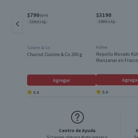
$790
$3190
$870
$4691 x kg
$3950 x kg
Kühne
Cuisine & Co
Repollo Morado Kü
Chucrut Cuisine & Co 200 g
Manzanas en Frasco
Agrega
Agregar
5.0
5.0
Centro de Ayuda
S
Si tienes alguna duda ingresa
S