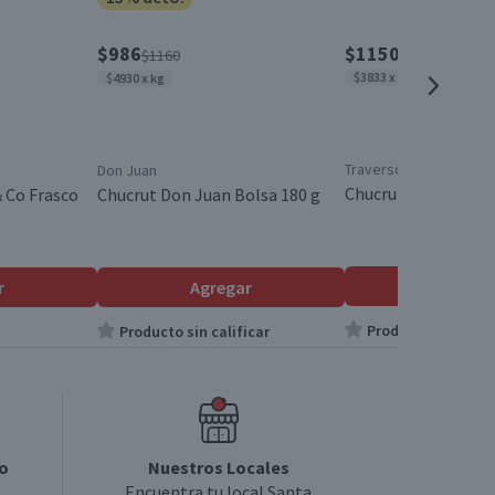
$986
$1150
$1160
$3833 x kg
$4930 x kg
Traverso
Don Juan
Chucrut Traverso 20
& Co Frasco
Chucrut Don Juan Bolsa 180 g
Agrega
r
Agregar
Producto sin calif
Producto sin calificar
o
Nuestros Locales
Encuentra tu local Santa