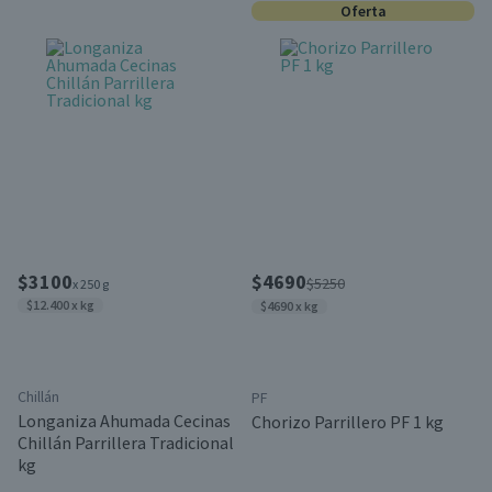
Oferta
$3100
$4690
$5250
x 250 g
$12.400 x kg
$4690 x kg
Chillán
PF
Longaniza Ahumada Cecinas
Chorizo Parrillero PF 1 kg
Chillán Parrillera Tradicional
kg