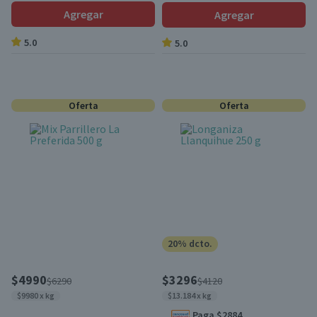
Agregar
Agregar
5.0
5.0
Oferta
Oferta
20% dcto.
$4990
$3296
$6290
$4120
$9980 x kg
$13.184 x kg
Paga $2884