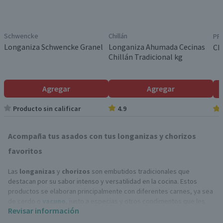
Schwencke
Chillán
PF
Longaniza Schwencke Granel
Longaniza Ahumada Cecinas
Ch
Chillán Tradicional kg
Agregar
Agregar
Producto sin calificar
4.9
Acompaña tus asados con tus longanizas y chorizos
favoritos
Las
longanizas
y
chorizos
son embutidos tradicionales que
destacan por su sabor intenso y versatilidad en la cocina. Estos
productos se elaboran principalmente con diferentes carnes, ya sea
de cerdo o
vacuno
, junto a especias y otros condimentos que les
Revisar información
dan sus característicos sabores y aromas.