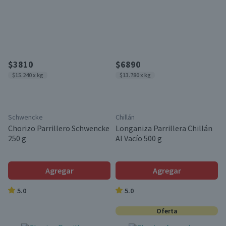
$3810
$6890
$15.240 x kg
$13.780 x kg
Schwencke
Chillán
Chorizo Parrillero Schwencke
Longaniza Parrillera Chillán
250 g
Al Vacío 500 g
Agregar
Agregar
5.0
5.0
Oferta