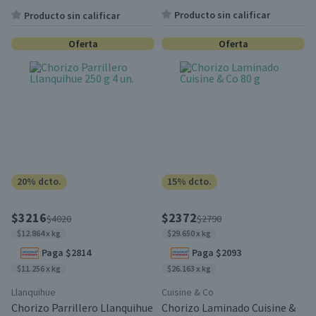
Producto sin calificar
Producto sin calificar
Oferta
Oferta
20% dcto.
15% dcto.
$3216
$2372
$4020
$2790
$12.864 x kg
$29.650 x kg
Paga $2814
Paga $2093
$11.256 x kg
$26.163 x kg
Llanquihue
Cuisine & Co
Chorizo Parrillero Llanquihue
Chorizo Laminado Cuisine &