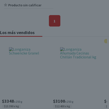
Producto sin calificar
1
Los más vendidos
$3348
$3100
$4
x 250 g
x 250 g
$13.390 x kg
$12.400 x kg
$4