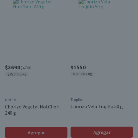
$3690
$1550
$4760
$31.000 x kg
$15.375 x kg
Trujillo
NotCo
Chorizo Vela Trujillo 50 g
Chorizo Vegetal NotChori
240 g
Agregar
Agregar