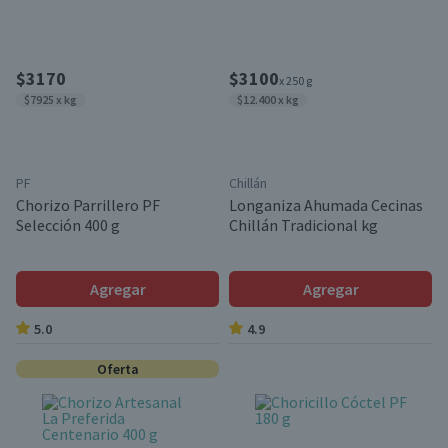
$3170
$3100
x 250 g
$7925 x kg
$12.400 x kg
PF
Chillán
Chorizo Parrillero PF
Longaniza Ahumada Cecinas
Selección 400 g
Chillán Tradicional kg
Agregar
Agregar
5.0
4.9
Oferta