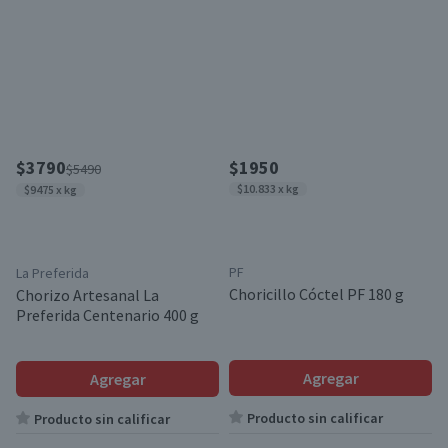
$3790
$1950
$5490
$10.833 x kg
$9475 x kg
PF
La Preferida
Choricillo Cóctel PF 180 g
Chorizo Artesanal La
Preferida Centenario 400 g
Agregar
Agregar
Producto sin calificar
Producto sin calificar