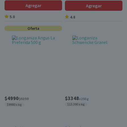
Agregar
Agregar
5.0
4.8
Oferta
$4990
$3348
$6150
x 250 g
$13.390 x kg
$9980 x kg