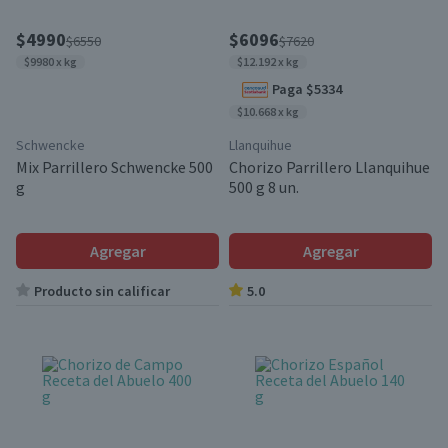
$4990
$6096
$6550
$7620
$9980 x kg
$12.192 x kg
Paga $5334
$10.668 x kg
Schwencke
Llanquihue
Mix Parrillero Schwencke 500
Chorizo Parrillero Llanquihue
g
500 g 8 un.
Agregar
Agregar
Producto sin calificar
5.0