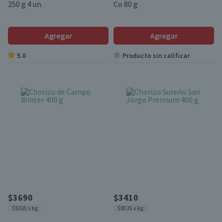
250 g 4 un.
Co 80 g
Agregar
Agregar
5.0
Producto sin calificar
$3690
$3410
$9225 x kg
$8525 x kg