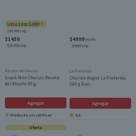
Lleva 2 por $2000
$20.000 x kg
$1450
$4990
$6150
$29.000 x kg
$9980 x kg
Receta del Abuelo
La Preferida
Snack Mini Chorizo Receta
Chorizo Angus La Preferida
del Abuelo 50 g
500 g 8 un.
Agregar
Agregar
Producto sin calificar
4.5
Oferta