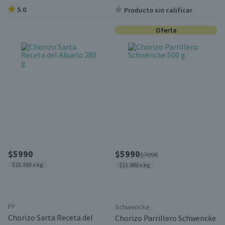
5.0
Producto sin calificar
Oferta
$5990
$5990
$7090
$21.393 x kg
$11.980 x kg
PF
Schwencke
Chorizo Sarta Receta del
Chorizo Parrillero Schwencke