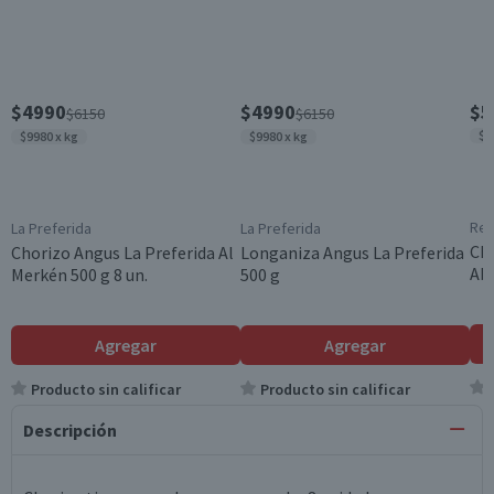
$4990
$4990
$5
$6150
$6150
$1
$9980 x kg
$9980 x kg
Rec
La Preferida
La Preferida
Cho
Chorizo Angus La Preferida Al
Longaniza Angus La Preferida
Abu
Merkén 500 g 8 un.
500 g
Agregar
Agregar
Producto sin calificar
Producto sin calificar
Descripción