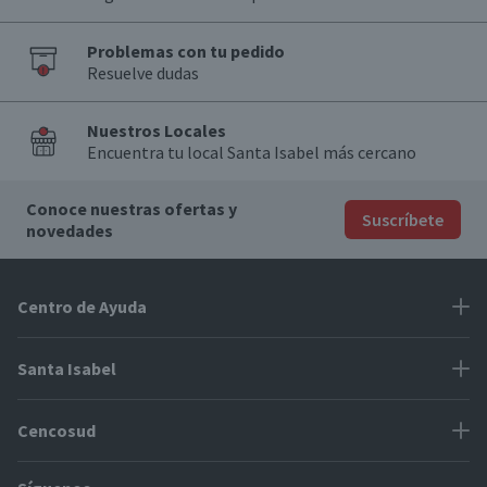
Problemas con tu pedido
Resuelve dudas
Nuestros Locales
Encuentra tu local Santa Isabel más cercano
Conoce nuestras ofertas y
Suscríbete
novedades
Centro de Ayuda
Problemas con tu pedido
Santa Isabel
Información de pago
Proveedores
Cencosud
Cómo modificar mis datos
Espacio Mypes
Modos de entrega y cobertura