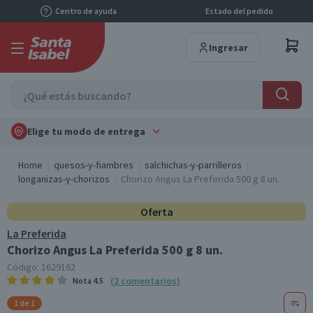
Centro de ayuda
Estado del pedido
Ingresar
Elige tu modo de entrega
Home
quesos-y-fiambres
salchichas-y-parrilleros
longanizas-y-chorizos
Chorizo Angus La Preferida 500 g 8 un.
Oferta
La Preferida
Chorizo Angus La Preferida 500 g 8 un.
Código:
1629162
(
2
comentarios
)
Nota
4.5
1 de 1