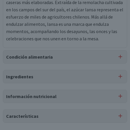
caseras más elaboradas. Extraída de la remolacha cultivada
en los campos del sur del país, el azúcar Iansa representa el
esfuerzo de miles de agricultores chilenos. Más allá de
endulzar alimentos, Iansa es una marca que endulza
momentos, acompañando los desayunos, las onces y las
celebraciones que nos unen en torno a la mesa.
Condición alimentaria
Certificación
Ingredientes
Apto para
Libre de
Libre de
Vegano
APLV
Lactosa
Soya
Ingredientes
Información nutricional
Azúcar rubia.
Tabla nutricional
Puede contener
Características
Trazas
de
sulfitos.
Valores
Por cada 1
Por cada 100g/ml
medios
porción