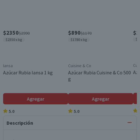
$2350
$890
$2
$2990
$1170
$2
$2350 x kg
$1780 x kg
Cui
Iansa
Cuisine & Co
Azú
Azúcar Rubia Iansa 1 kg
Azúcar Rubia Cuisine & Co 500
g
Agregar
Agregar
5.0
5.0
Descripción