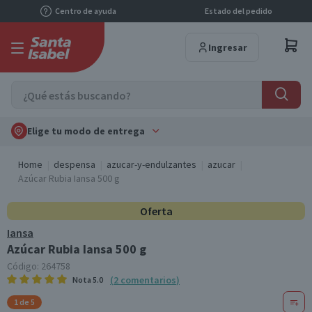
Centro de ayuda
Estado del pedido
Ingresar
Elige tu modo de entrega
Home
despensa
azucar-y-endulzantes
azucar
Azúcar Rubia Iansa 500 g
Oferta
Iansa
Azúcar Rubia Iansa 500 g
Código:
264758
(
2
comentarios
)
Nota
5.0
1 de 5