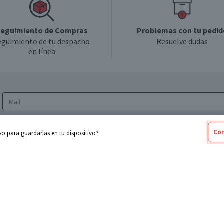
eguimiento de Compras
Problemas con tu pedid
eguimiento de tu despacho
Resuelve dudas
en línea
Acepto los
Términos y Condiciones
y la
Política
Con
o para guardarlas en tu dispositivo?
de privacidad y de tratamiento de datos
personales
sabel
Cencosud
ores
Paris