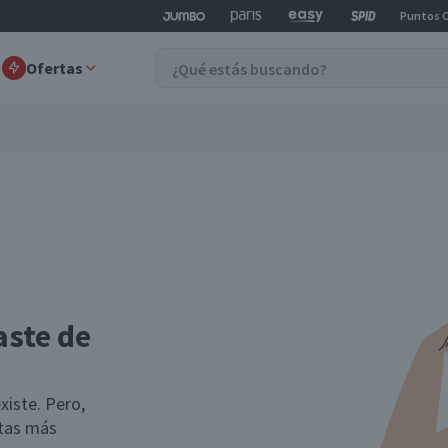
Puntos 
Ofertas
aste de
xiste. Pero,
rtas más