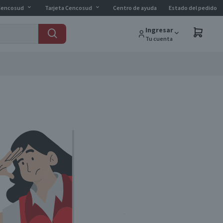
Cencosud
Tarjeta Cencosud
Centro de ayuda
Estado del pedido
Ingresar
Tu cuenta