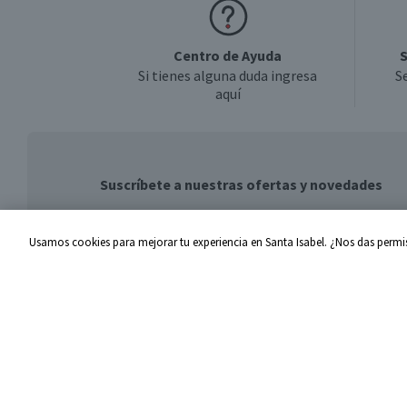
Centro de Ayuda
S
Si tienes alguna duda ingresa
S
aquí
Suscríbete a nuestras ofertas y novedades
Usamos cookies para mejorar tu experiencia en Santa Isabel. ¿Nos das permis
Centro de Ayuda
Santa I
Problemas con tu pedido
Proveed