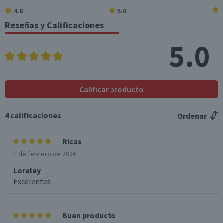
4.8
5.0
Azúcares totales
0,5
0,3
(g)
Reseñas y Calificaciones
Sodio (mg)
1.118
559
5.0
*Ingesta de referencia de un adulto promedio (8400 kj / 2000 kcal)
Calificar producto
4
calificaciones
Ordenar
Ricas
1 de febrero de 2026
Loreley
Excelentes
Buen producto