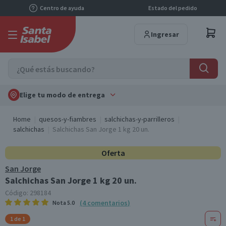
Centro de ayuda
Estado del pedido
Ingresar
Elige tu modo de entrega
Home
quesos-y-fiambres
salchichas-y-parrilleros
salchichas
Salchichas San Jorge 1 kg 20 un.
Oferta
San Jorge
Salchichas San Jorge 1 kg 20 un.
Código:
298184
(
4
comentarios
)
Nota
5.0
1 de 1