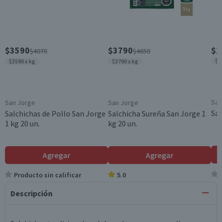
$3590
$3790
$1
$4070
$4650
$4
$3590 x kg
$3790 x kg
San
San Jorge
San Jorge
Sal
Salchichas de Pollo San Jorge
Salchicha Sureña San Jorge 1
1 kg 20 un.
kg 20 un.
Agregar
Agregar
Producto sin calificar
5.0
Descripción