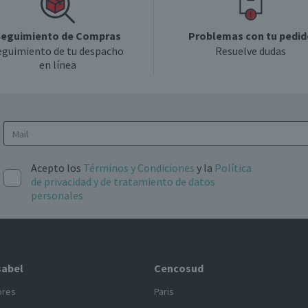
eguimiento de Compras
Problemas con tu pedid
eguimiento de tu despacho
Resuelve dudas
en línea
Acepto los
Términos y Condiciones
y la
Política
de privacidad y de tratamiento de datos
personales
sabel
Cencosud
ores
Paris