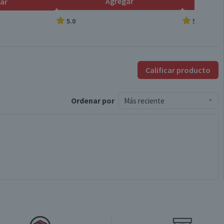
Agregar
ar
5.0
5.0
Calificar producto
Ordenar
por
Más reciente