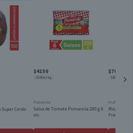
Conservar refrigerado
96,5
6,6
Paquete
7,7
2,5
Chile
3,5
1,8
$4150
$7030
$3458 x kg
$8910 x kg
0,4
20
Pomarola
Kraft
0,4
Salsa de Tomate Pomarola 200 g 6
Mayonesa Kr
 Super Cerdo
un.
Frasco 789 
0,3
447