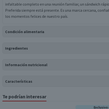
infaltable completo en una reunión familiar, un sándwich rápid
Preferida siempre está presente. Es una marca cercana, confia
los momentos felices de nuestro país.
Condición alimentaria
Certificación
Ingredientes
Libre de
Gluten
Ingredientes
Información nutricional
carne de pollo, carne de cerdo, agua, cuero de cerdo, proteína de
annato, pirofosfato ácido de sodio, saborizante idéntico a natu
Características
Puede contener
Trazas
de
sulfitos.
Te podrían interesar
Tabla nutricional
Tipo de Producto
Valores medios
Por cada 100g/ml
Exclusivo 