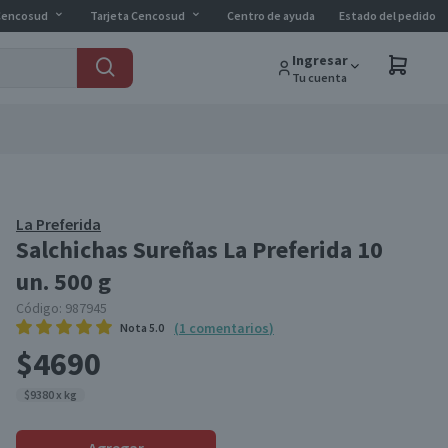
Cencosud
Tarjeta Cencosud
Centro de ayuda
Estado del pedido
Ingresar
Tu cuenta
La Preferida
Salchichas Sureñas La Preferida 10
un. 500 g
Código:
987945
(
1
comentarios
)
Nota
5.0
$4690
$9380 x kg