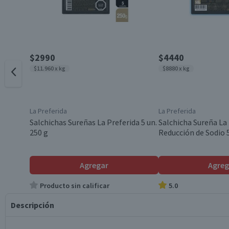
$2990
$4440
$11.960 x kg
$8880 x kg
La Preferida
La Preferida
Salchichas Sureñas La Preferida 5 un.
Salchicha Sureña La
250 g
Reducción de Sodio 
Agregar
Agreg
Producto sin calificar
5.0
Descripción