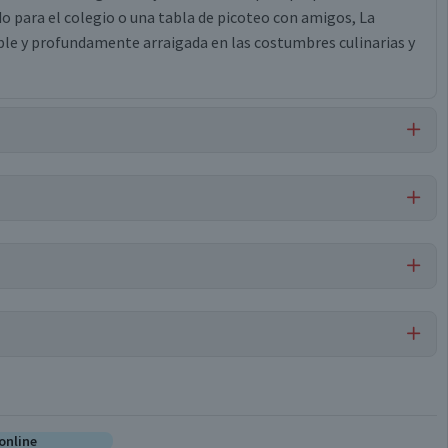
o para el colegio o una tabla de picoteo con amigos, La
ble y profundamente arraigada en las costumbres culinarias y
 soya, sal, tripolifosfato de sodio, carmín de cochinilla,
ral, eritorbato de sodio, goma guar, nitrito de sodio.
Salchichas
Por cada 1 porción
online