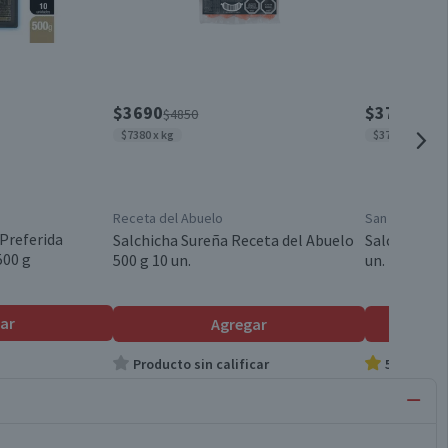
$3690
$3790
$4850
$465
$7380 x kg
$3790 x kg
Receta del Abuelo
San Jorge
 Preferida
Salchicha Sureña Receta del Abuelo
Salchicha S
500 g
500 g 10 un.
un.
ar
Agregar
Producto sin calificar
5.0