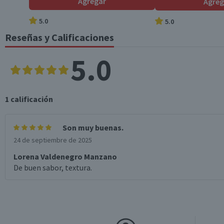
Agregar
Agreg
*Ingesta de referencia de un adulto promedio (8400 kj / 2000 kcal)
5.0
5.0
Reseñas y Calificaciones
5.0
1
calificación
Son muy buenas.
24 de septiembre de 2025
Lorena Valdenegro Manzano
De buen sabor, textura.