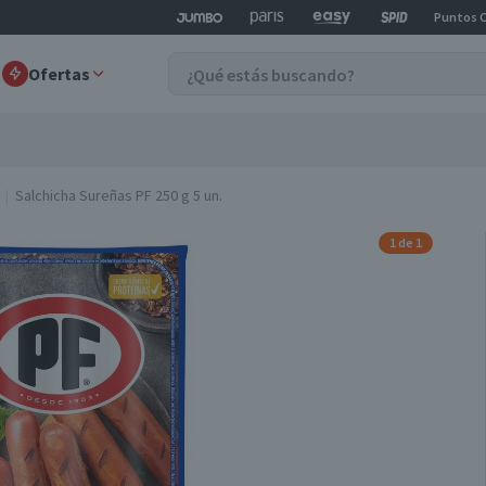
Puntos 
Ofertas
Salchicha Sureñas PF 250 g 5 un.
1 de 1