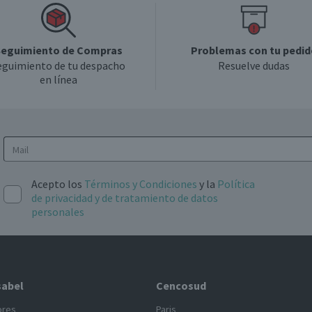
eguimiento de Compras
Problemas con tu pedid
eguimiento de tu despacho
Resuelve dudas
en línea
Acepto los
Términos y Condiciones
y la
Política
de privacidad y de tratamiento de datos
personales
sabel
Cencosud
ores
Paris