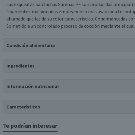
Las exquisitas Salchichas Sureñas PF son producidas principalm
finamente emulsionadas empleando la más avanzada tecnología 
ahumado que les da su color característico. Condimentadas con 
Sometido a un controlado proceso de cocción mediante el cual s
Condición alimentaria
Certificación
Ingredientes
Libre de
Gluten
Ingredientes
Información nutricional
carne de pollo, agua, carne de cerdo, proteína de soya, cuero de
de sodio, carragenina, ácido carmínico, diacetato de sodio, ann
sodio, glutamato monosódico, saborizante idéntico a natural, sa
Características
Puede contener
Te podrían interesar
Tabla nutricional
Tipo de Producto
Trazas
de
leche, huevo.