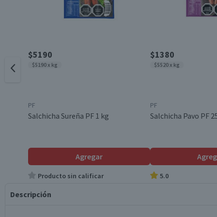
$5190
$1380
$5190 x kg
$5520 x kg
PF
PF
Salchicha Sureña PF 1 kg
Salchicha Pavo PF 25
Agregar
Agreg
Producto sin calificar
5.0
Descripción