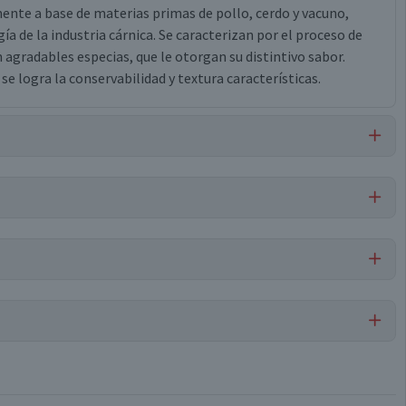
ente a base de materias primas de pollo, cerdo y vacuno,
de la industria cárnica. Se caracterizan por el proceso de
agradables especias, que le otorgan su distintivo sabor.
e logra la conservabilidad y textura características.
 cerdo, sal, lactato de potasio, proteína de cerdo, polifosfato
ato, maltodextrina de maíz, eritorbato de sodio, citrato de
borizante natural, nitrito de sodio, dióxido de silicio amorfo.
Salchichas