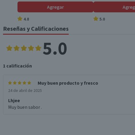
Agregar
Agreg
*Ingesta de referencia de un adulto promedio (8400 kj / 2000 kcal)
4.8
5.0
Reseñas y Calificaciones
5.0
1
calificación
Muy buen producto y fresco
24 de abril de 2025
Lhjee
Muy buen sabor .