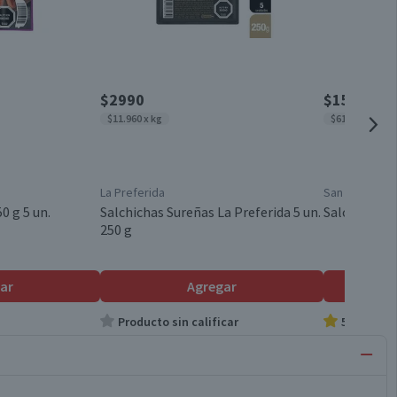
$2990
$1530
$11.960 x kg
$6120 x kg
La Preferida
San Jorge
0 g 5 un.
Salchichas Sureñas La Preferida 5 un.
Salchicha S
250 g
ar
Agregar
Producto sin calificar
5.0