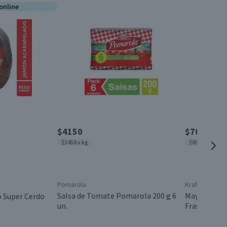
Por cada 1 porción
online
Conservar refrigerado
100
7,4
Paquete
7,3
2,3
Chile
3,3
1,7
$4150
$7030
$3458 x kg
$8910 x kg
0,1
27
Pomarola
Kraft
1,4
Salsa de Tomate Pomarola 200 g 6
Mayonesa Kr
 Super Cerdo
un.
Frasco 789 
1,3
455