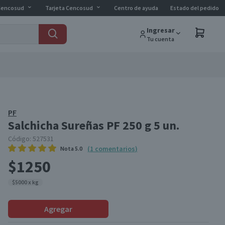
Cencosud
Tarjeta Cencosud
Centro de ayuda
Estado del pedido
Ingresar
Tu cuenta
PF
Salchicha Sureñas PF 250 g 5 un.
Código:
527531
(
1
comentarios
)
Nota
5.0
$1250
$5000 x kg
Agregar