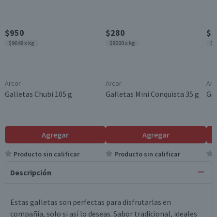
$950
$280
$2
$9048 x kg
$8000 x kg
$8
Arcor
Arcor
Arc
Galletas Chubi 105 g
Galletas Mini Conquista 35 g
Gal
Agregar
Agregar
Producto sin calificar
Producto sin calificar
Descripción
Estas galletas son perfectas para disfrutarlas en
compañía, solo si así lo deseas. Sabor tradicional, ideales