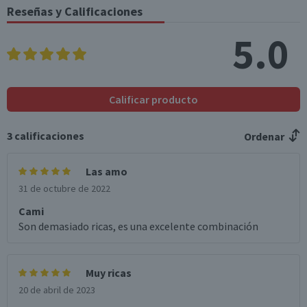
(g)
Reseñas y Calificaciones
Sodio (mg)
245
85,8
5.0
Fibra (g)
1,9
0,7
*Ingesta de referencia de un adulto promedio (8400 kj / 2000 kcal)
Calificar producto
3
calificaciones
Ordenar
Las amo
31 de octubre de 2022
Cami
Son demasiado ricas, es una excelente combinación
Muy ricas
20 de abril de 2023