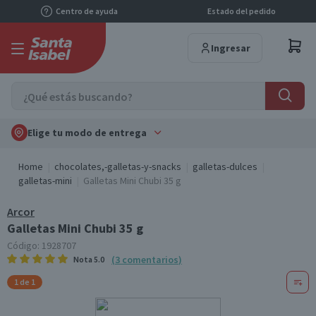
Centro de ayuda
Estado del pedido
Ingresar
Elige tu modo de entrega
Home
chocolates,-galletas-y-snacks
galletas-dulces
galletas-mini
Galletas Mini Chubi 35 g
Arcor
Galletas Mini Chubi 35 g
Código:
1928707
(
3
comentarios
)
Nota
5.0
1 de 1