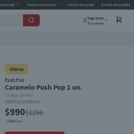
Cencosud
Tarjeta Cencosud
Centro de ayuda
Estado del pedido
Ingresar
Tu cuenta
Oferta
Push Pop
Caramelo Push Pop 1 un.
Código:
355450
Calificar producto
$990
$1290
$990 x un