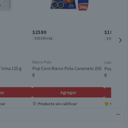
$2580
$1890
$228
$10.320 x kg
$7560 x kg
Marco Polo
Cuisine & Co
Tirma 125 g
Pop Corn Marco Polo Caramelo 250
Popcorn Cui
g
g
ar
Agregar
car
Producto sin calificar
5.0