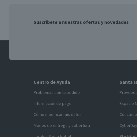
Suscríbete a nuestras ofertas y novedades
Centro de Ayuda
Santa I
Problemas con tu pedido
Proveed
Información de pago
Espacio 
Cómo modificar mis datos
Concurso
Modos de entrega y cobertura
CyberDa
Locales Santa Isabel
BlackFrid