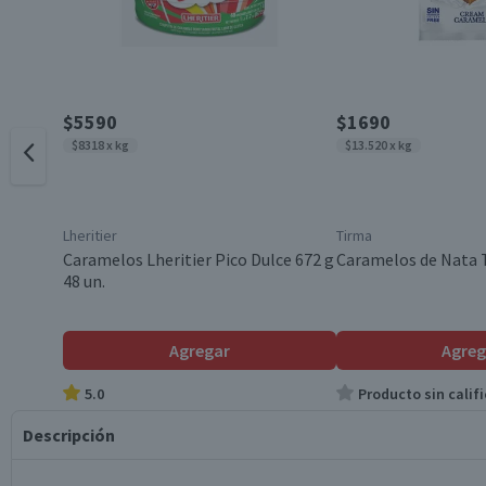
$5590
$1690
$8318 x kg
$13.520 x kg
Lheritier
Tirma
Caramelos Lheritier Pico Dulce 672 g
Caramelos de Nata 
48 un.
Agregar
Agreg
5.0
Producto sin califi
Descripción