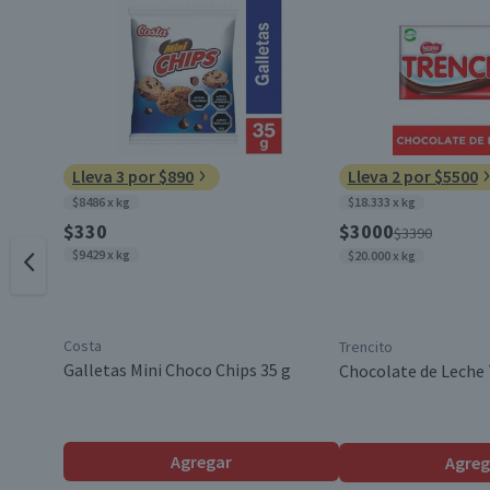
Cantidad
Envase
Lleva 3 por $890
Lleva 2 por $5500
$8486 x kg
$18.333 x kg
País de Origen
$330
$3000
$3390
$9429 x kg
$20.000 x kg
Sabor
Costa
Trencito
Galletas Mini Choco Chips 35 g
Chocolate de Leche 
Agregar
Agreg