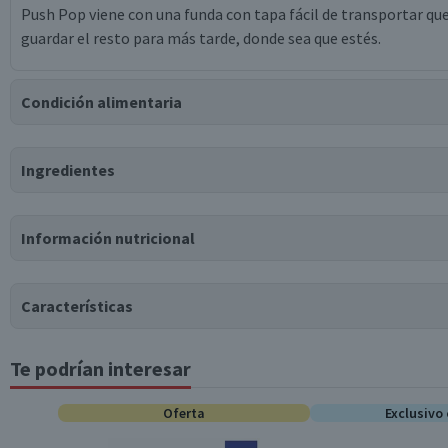
Push Pop viene con una funda con tapa fácil de transportar q
guardar el resto para más tarde, donde sea que estés.
Condición alimentaria
Certificación
Ingredientes
Libre de
Kosher
Gluten
Ingredientes
Información nutricional
azúcar, jarabe de glucosa, agua, ácido láctico, saborizante idénti
Tabla nutricional
Características
Valores medios
Por cada 100g/ml
Te podrían interesar
Tipo de Producto
portionsByContainer
0
*Ingesta de referencia de un adulto promedio (8400 kj / 2000 kcal)
Oferta
Exclusivo 
Almacenamiento