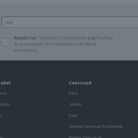
Acepto los
Términos y Condiciones
y la
Política
de privacidad y de tratamiento de datos
personales
sabel
Cencosud
ores
Paris
Mypes
Jumbo
s
Easy
y
Tarjeta Cencosud Scotiabank
ay
Puntos Cencosud