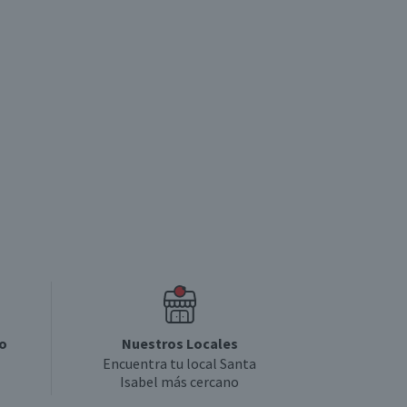
P
5.0
o
Nuestros Locales
Encuentra tu local Santa
Isabel más cercano