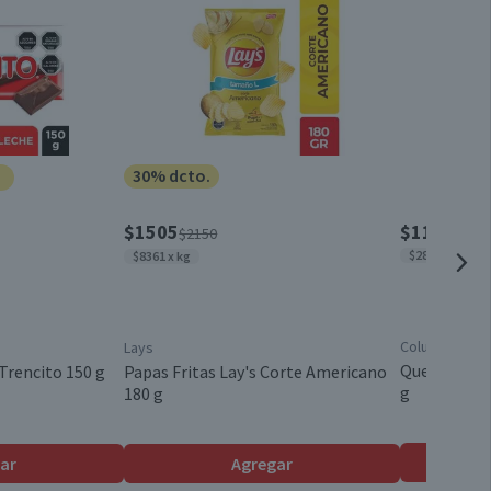
1 un.
Pote
30% dcto.
Argentina
$1505
$1130
$2150
$28.250 x kg
$8361 x kg
Frutal
Colun
Lays
Queso Reggi
Trencito 150 g
Papas Fritas Lay's Corte Americano
g
180 g
ar
Agregar