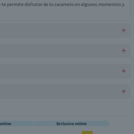
ue te permite disfrutar de tu caramelo en algunos momentos y
co al natural frutos del bosque, rojo 40, azul brillante fcf.
Por cada 1 porción
Caramelos
0
online
Exclusivo online
Conservar en un lugar fresco y seco