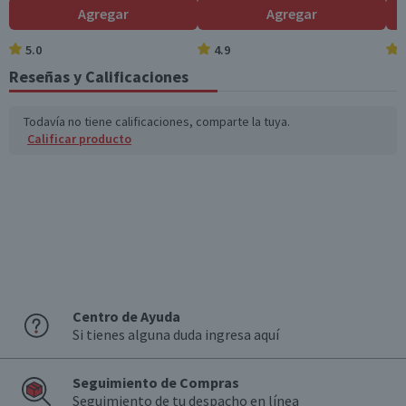
Agregar
Agregar
o disponibles (g)
5.0
4.9
Azúcares totales
63
12,7
(g)
Reseñas y Calificaciones
Sodio (mg)
44
8,8
Todavía no tiene calificaciones, comparte la tuya.
Calificar producto
*Ingesta de referencia de un adulto promedio (8400 kj / 2000 kcal)
Centro de Ayuda
Si tienes alguna duda ingresa aquí
Seguimiento de Compras
Seguimiento de tu despacho en línea