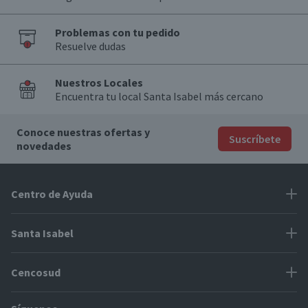
Problemas con tu pedido
Resuelve dudas
Nuestros Locales
Encuentra tu local Santa Isabel más cercano
Conoce nuestras ofertas y
Suscríbete
novedades
Centro de Ayuda
Problemas con tu pedido
Santa Isabel
Información de pago
Proveedores
Cencosud
Cómo modificar mis datos
Espacio Mypes
Modos de entrega y cobertura