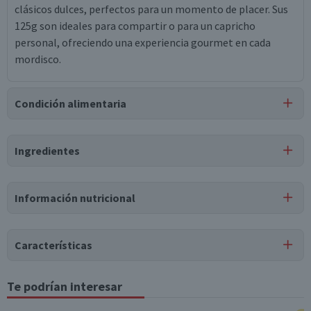
clásicos dulces, perfectos para un momento de placer. Sus
125g son ideales para compartir o para un capricho
personal, ofreciendo una experiencia gourmet en cada
mordisco.
Condición alimentaria
Certificación
Ingredientes
Libre de
Gluten
Ingredientes
Información nutricional
jarabe de glucosa, azúcar, grasa vegetal de palma, grasa
vegetal de colza, leche en polvo, jarabe de caña de azúcar,
saborizantes artificiales, lecitina de soya, mono y
Características
diglicéridos de ácidos grasos, sal.
Tipo de Producto
Te podrían interesar
Tabla nutricional
Puede contener
Caramelos
Trazas
de
maní.