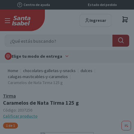
Centro de ayuda
Estado del pedido
Ingresar
Elige tu modo de entrega
Home
chocolates-galletas-y-snacks
dulces
calugas-masticables-y-caramelos
Caramelos de Nata Tirma 125 g
Tirma
Caramelos de Nata Tirma 125 g
Código:
2037256
Calificar producto
1 de 1