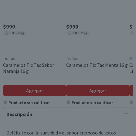
$990
$990
$8
$61.875 x kg
$61.875 x kg
$9
Tic Tac
Tic Tac
Mer
Caramelos Tic Tac Sabor
Caramelos Tic Tac Menta 16 g
Car
Naranja 16 g
Lim
Agregar
Agregar
Producto sin calificar
Producto sin calificar
Descripción
Deléitate con la suavidad y el sabor cremoso de estos