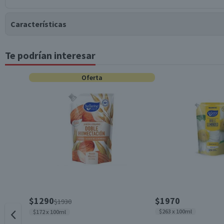
Características
Te podrían interesar
Tipo de Producto
Oferta
Pack-Unitario
Almacenamiento
Contenido
Cantidad
$1290
$1970
$1930
$263 x 100ml
$172 x 100ml