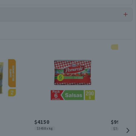
Pasta Dental
Pack
Conservar en un lugar fresco y seco
90 g
3 un.
$4150
$990
$1450
$3458 x kg
$7 x un