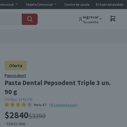
Cencosud
Tarjeta Cencosud
Centro de ayuda
Estado del pedido
Ingresar
Tu cuenta
Oferta
Pepsodent
Pasta Dental Pepsodent Triple 3 un.
90 g
Código:
1341306
(
9
comentarios
)
Nota
4.7
$2840
$3350
$1052 x 100g