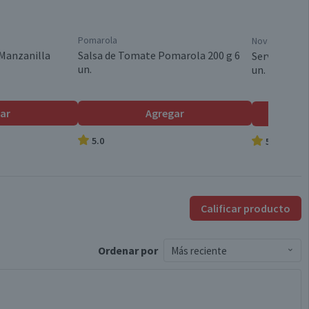
Caja
Pomarola
Nova
Caja
Manzanilla
Salsa de Tomate Pomarola 200 g 6
Servilletas 
un.
un.
Triple
ar
Agregar
5.0
5.0
Menta
Válida hasta su fecha de caducidad
Calificar producto
Ordenar
por
Más reciente