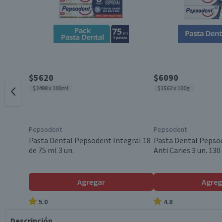
$5620
$6090
$2498 x 100ml
$1562 x 100g
Pepsodent
Pepsodent
Pasta Dental Pepsodent Integral 18
Pasta Dental Pepso
de 75 ml 3 un.
Anti Caries 3 un. 130
Agregar
Agreg
5.0
4.8
Descripción