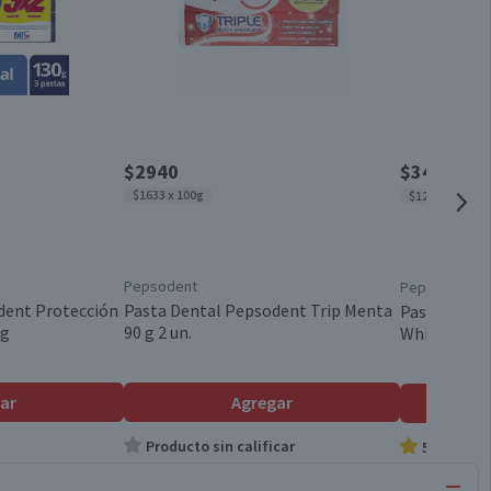
$2940
$3490
$434
$1633 x 100g
$1293 x 100g
Pepsodent
Pepsodent
dent Protección
Pasta Dental Pepsodent Trip Menta
Pasta Denta
 g
90 g 2 un.
Whitening 3 
ar
Agregar
Producto sin calificar
5.0