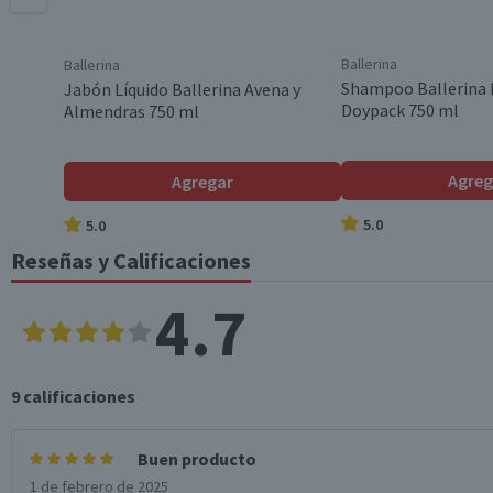
Envase
Ballerina
Ballerina
Formato
Shampoo Ballerina 
Jabón Líquido Ballerina Avena y
Doypack 750 ml
Almendras 750 ml
Variedad
Agreg
Agregar
5.0
5.0
Aroma
Reseñas y Calificaciones
4.7
Garantía Mínima Legal
9
calificaciones
Buen producto
1 de febrero de 2025