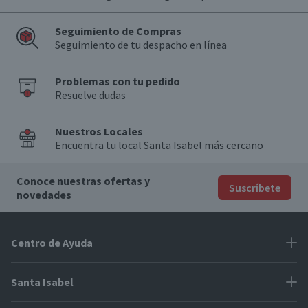
Seguimiento de Compras
Seguimiento de tu despacho en línea
Problemas con tu pedido
Resuelve dudas
Nuestros Locales
Encuentra tu local Santa Isabel más cercano
Conoce nuestras ofertas y
Suscríbete
novedades
Centro de Ayuda
Problemas con tu pedido
Santa Isabel
Información de pago