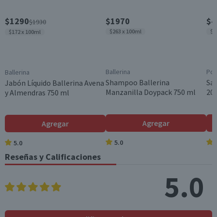
$1290
$1970
$4
$1930
$263 x 100ml
$3
$172 x 100ml
Ballerina
Pom
Ballerina
Shampoo Ballerina
Sa
Jabón Líquido Ballerina Avena
Manzanilla Doypack 750 ml
200
y Almendras 750 ml
Agregar
Agregar
5.0
5.0
Reseñas y Calificaciones
5.0