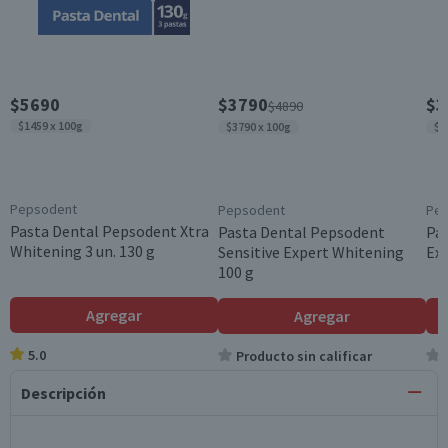
$5690
$3790
$3
$4890
$1459 x 100g
$3790 x 100g
$3
Pepsodent
Pepsodent
Pe
Pasta Dental Pepsodent Xtra
Pasta Dental Pepsodent
Pa
Whitening 3 un. 130 g
Sensitive Expert Whitening
Exp
100 g
Agregar
Agregar
5.0
Producto sin calificar
Descripción