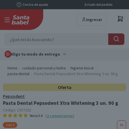
Centro de ayuda
Estado del pedido
Ingresar
Elige tu modo de entrega
Home
cuidado-personal-y-bebe
higiene-bucal
pasta-dental
Pasta Dental Pepsodent Xtra Whitening 3 un. 90 g
Oferta
Pepsodent
Pasta Dental Pepsodent Xtra Whitening 3 un. 90 g
Código:
1557202
(
2
comentarios
)
Nota
5.0
2 de 2