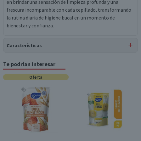
en brindar una sensación de limpieza profunda y una
frescura incomparable con cada cepillado, transformando
la rutina diaria de higiene bucal en un momento de
bienestar y confianza.
Características
Tipo de Producto
Te podrían interesar
Pasta Dental
Oferta
Contenido
90 g x 3
Garantía Mínima Legal
Válida hasta su fecha de caducidad