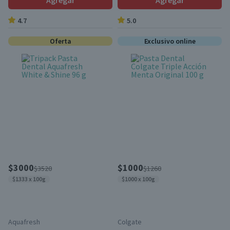
Agregar
Agregar
4.7
5.0
Oferta
Exclusivo online
$3000
$1000
$3520
$1260
$1333 x 100g
$1000 x 100g
Aquafresh
Colgate