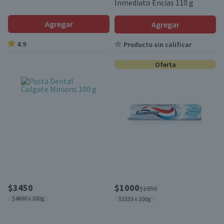
Inmediato Encías 110 g
Agregar
Agregar
4.9
Producto sin calificar
Oferta
$3450
$1000
$1050
$4600 x 100g
$1333 x 100g