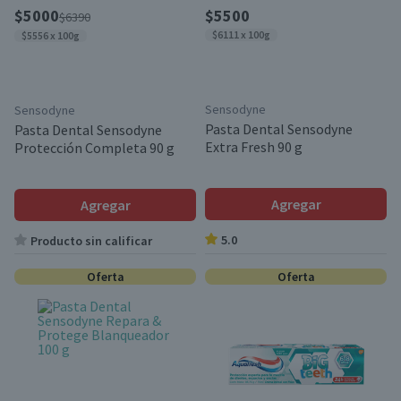
$5000
$5500
$6390
$6111 x 100g
$5556 x 100g
Sensodyne
Sensodyne
Pasta Dental Sensodyne
Pasta Dental Sensodyne
Extra Fresh 90 g
Protección Completa 90 g
Agregar
Agregar
5.0
Producto sin calificar
Oferta
Oferta