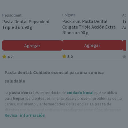
Colgate
Pepsodent
Aq
Pack 3 un. Pasta Dental
Pasta Dental Pepsodent
Tr
Colgate Triple Acción Extra
Triple 3 un. 90 g
Aq
Blancura 90 g
Agregar
Agregar
5.0
4.7
Pasta dental: Cuidado esencial para una sonrisa
saludable
La
pasta dental
es un producto de
cuidado bucal
que se utiliza
para limpiar los dientes, eliminar la placa y prevenir problemas como
caries, mal aliento y enfermedades de las encías. La
pasta de
dientes
por lo general contiene ingredientes como flúor, abrasivos
Revisar información
suaves y agentes que promueven la salud dental y el frescor.
Tipos de pasta dental