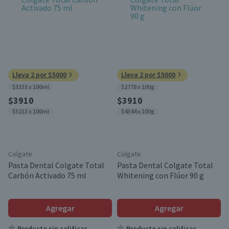
Lleva 2 por $5000
Lleva 2 por $5000
$3333 x 100ml
$2778 x 100g
$3910
$3910
$5213 x 100ml
$4344 x 100g
Colgate
Colgate
Pasta Dental Colgate Total
Pasta Dental Colgate Total
Carbón Activado 75 ml
Whitening con Flúor 90 g
Agregar
Agregar
Producto sin calificar
Producto sin calificar