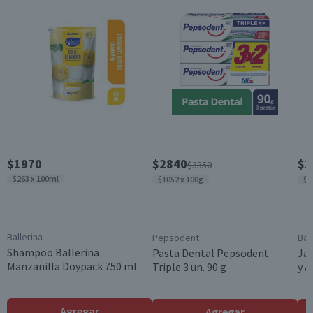
50 g
Beneficios
Antitranspirante
Formato
Barra
Garantía Mínima Legal
Válida hasta su fecha de caducidad
$1970
$2840
$1
$3350
$263 x 100ml
$1052 x 100g
$1
Ballerina
Pepsodent
Bal
Shampoo Ballerina
Pasta Dental Pepsodent
Jab
Manzanilla Doypack 750 ml
Triple 3 un. 90 g
y 
Agregar
Agregar