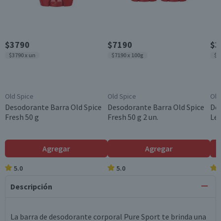
$3790
$7190
$3
$3790 x un
$7190 x 100g
$7
Old Spice
Old Spice
Old
Desodorante Barra Old Spice
Desodorante Barra Old Spice
Des
Fresh 50 g
Fresh 50 g 2 un.
Leñ
Agregar
Agregar
5.0
5.0
Descripción
La barra de desodorante corporal Pure Sport te brinda una