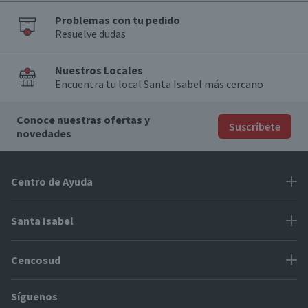
Problemas con tu pedido
Resuelve dudas
Nuestros Locales
Encuentra tu local Santa Isabel más cercano
Conoce nuestras ofertas y
Suscríbete
novedades
Centro de Ayuda
Problemas con tu pedido
Santa Isabel
Información de pago
Proveedores
Cencosud
Cómo modificar mis datos
Espacio Mypes
Modos de entrega y cobertura
Síguenos
Paris
Concursos