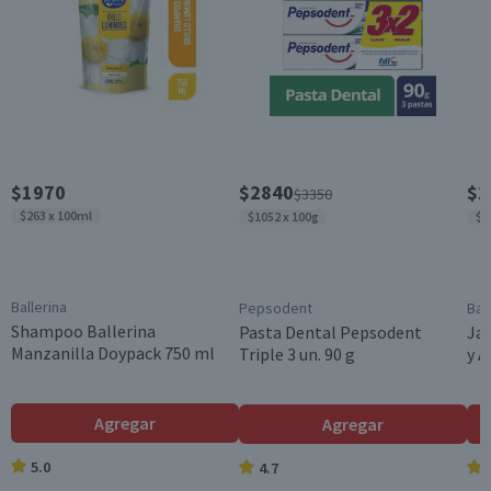
Antitranspirantes
Garantía Mínima Legal
Válida hasta su fecha de caducidad
$1970
$2840
$1
$3350
$263 x 100ml
$1052 x 100g
$1
Ballerina
Pepsodent
Bal
Shampoo Ballerina
Pasta Dental Pepsodent
Jab
Manzanilla Doypack 750 ml
Triple 3 un. 90 g
y 
Agregar
Agregar
5.0
4.7