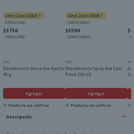
Lleva 2 por $6350
Lleva 2 por $6090
$7056 x 100g
$2030 x 100ml
$3750
$3590
$6
$8333 x 100g
$2393 x 100ml
$6
Axe
Axe
Axe
Desodorante Barra Axe Apollo
Desodorante Spray Axe Epic
De
45 g
Fresh 150 ml
Tem
Agregar
Agregar
Producto sin calificar
Producto sin calificar
Descripción