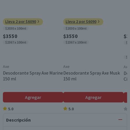
Lleva 2 por $6090
Lleva 2 por $6090
$2030 x 100ml
$2030 x 100ml
$3550
$3550
$3
$2367 x 100ml
$2367 x 100ml
$2
$1
Axe
Axe
Axe
Desodorante Spray Axe Marine
Desodorante Spray Axe Musk
De
150 ml
150 ml
Cit
Agregar
Agregar
5.0
5.0
Descripción