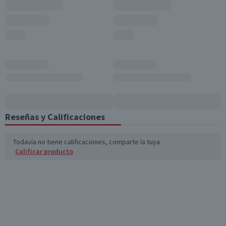
Formato
Spray
Variedad
Marine
Aroma
Marine
Garantía Mínima Legal
Válida hasta su fecha de caducidad
Reseñas y Calificaciones
Todavía no tiene calificaciones, comparte la tuya.
Calificar producto