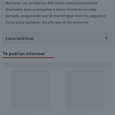
destacar. Los productos AXE están meticulosamente
diseñados para acompañar a estos hombres en cada
jornada, asegurando que se mantengan frescos, seguros y
listos para cualquier desafío que se les presente.
Características
Tipo de Producto
Te podrían interesar
Desodorantes
Contenido
2 unidades
Beneficios
Antitranspirante
Género
Hombre
Envase
Lata