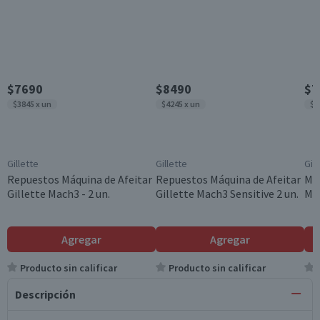
$7690
$8490
$7
$3845 x un
$4245 x un
$7
Gillette
Gillette
Gill
Repuestos Máquina de Afeitar
Repuestos Máquina de Afeitar
Máq
Gillette Mach3 - 2 un.
Gillette Mach3 Sensitive 2 un.
Mac
Agregar
Agregar
Producto sin calificar
Producto sin calificar
Descripción