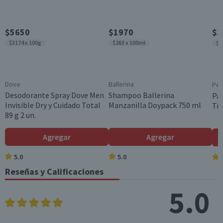
$5650
$1970
$2
$3174 x 100g
$263 x 100ml
$1
Dove
Ballerina
Pe
Desodorante Spray Dove Men
Shampoo Ballerina
Pa
Invisible Dry y Cuidado Total
Manzanilla Doypack 750 ml
Tri
89 g 2 un.
Agregar
Agregar
5.0
5.0
Reseñas y Calificaciones
5.0