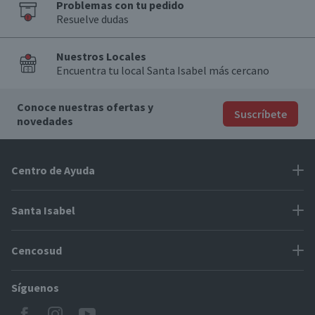
Problemas con tu pedido
Resuelve dudas
Nuestros Locales
Encuentra tu local Santa Isabel más cercano
Conoce nuestras ofertas y
Suscríbete
novedades
Centro de Ayuda
Problemas con tu pedido
Santa Isabel
Información de pago
Proveedores
Cencosud
Cómo modificar mis datos
Espacio Mypes
Modos de entrega y cobertura
Síguenos
Paris
Concursos
Locales Santa Isabel
Jumbo