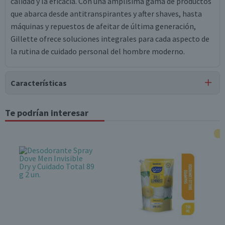
calidad y la eficacia. Con una amplísima gama de productos
que abarca desde antitranspirantes y after shaves, hasta
máquinas y repuestos de afeitar de última generación,
Gillette ofrece soluciones integrales para cada aspecto de
la rutina de cuidado personal del hombre moderno.
Características
Tipo de Producto
Te podrían interesar
Repuestos Máquinas de Afeitar
Contenido
4 unidades
Garantía Mínima Legal
6 meses, a partir de la entrega del producto