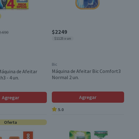
$2249
2.690
$1125 x un
Bic
Máquina de Afeitar Bic Comfort3
áquina de Afeitar
Normal 2 un.
h3 - 4 un.
Agregar
Agregar
5.0
Oferta