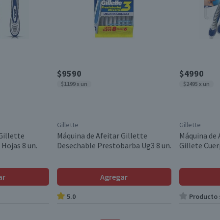
$9590
$4990
$1199 x un
$2495 x un
Gillette
Gillette
Gillette
Máquina de Afeitar Gillette
Máquina de 
Hojas 8 un.
Desechable Prestobarba Ug3 8 un.
Gillete Cuer
ar
Agregar
5.0
Producto s