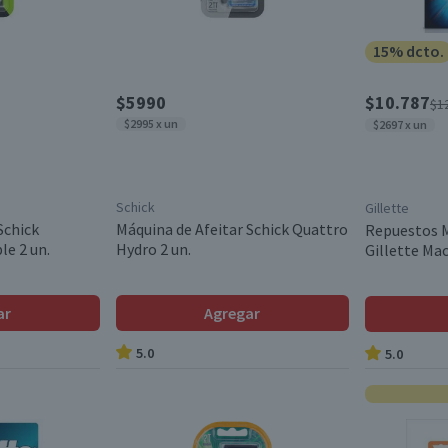
15% dcto.
$5990
$10.787
$1
$2995 x un
$2697 x un
Schick
Gillette
Schick
Máquina de Afeitar Schick Quattro
Repuestos M
le 2 un.
Hydro 2 un.
Gillette Mac
ar
Agregar
5.0
5.0