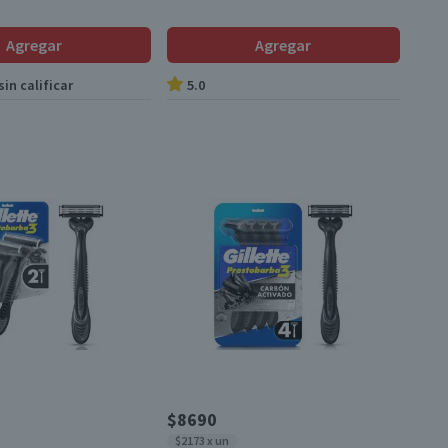
Agregar
Agregar
in calificar
5.0
$8690
$2173 x un