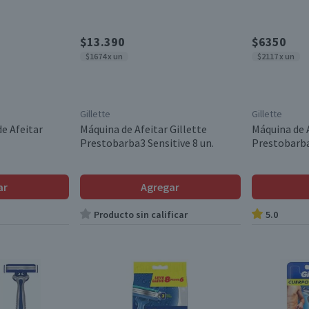
$13.390
$6350
$1674 x un
$2117 x un
Gillette
Gillette
de Afeitar
Máquina de Afeitar Gillette
Máquina de A
Prestobarba3 Sensitive 8 un.
Prestobarba
ar
Agregar
Producto sin calificar
5.0