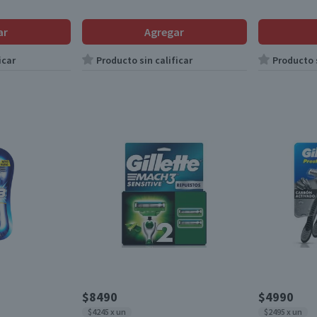
ar
Agregar
icar
Producto sin calificar
Producto s
$8490
$4990
$4245 x un
$2495 x un