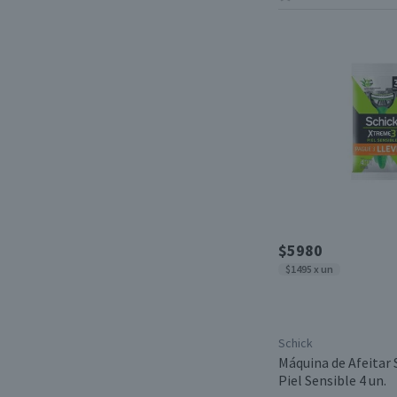
$5980
$1495 x un
Schick
Máquina de Afeitar
Piel Sensible 4 un.