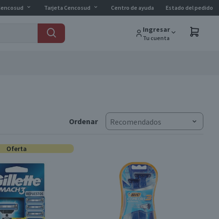
Cencosud
Tarjeta Cencosud
Centro de ayuda
Estado del pedido
Ingresar
Tu cuenta
Ordenar
Recomendados
Oferta