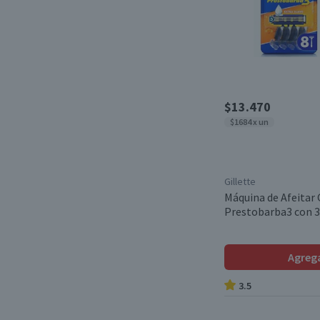
$13.470
$1684 x un
Gillette
Máquina de Afeitar 
Prestobarba3 con 3 
Agreg
3.5