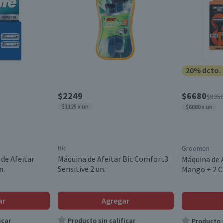
20% dcto.
$2249
$6680
$835
$1125 x un
$6680 x un
Bic
Groomen
de Afeitar
Máquina de Afeitar Bic Comfort3
Máquina de 
n.
Sensitive 2 un.
Mango + 2 C
ar
Agregar
icar
Producto sin calificar
Producto s