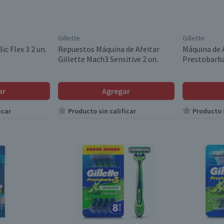
Gillette
Gillette
ic Flex 3 2 un.
Repuestos Máquina de Afeitar
Máquina de A
Gillette Mach3 Sensitive 2 un.
Prestobarba
ar
Agregar
icar
Producto sin calificar
Producto s