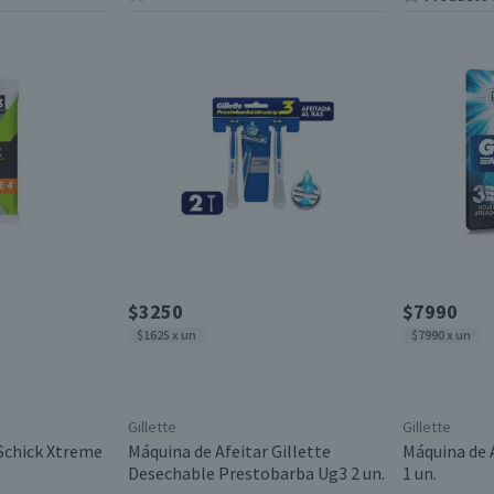
$3250
$7990
$1625 x un
$7990 x un
Gillette
Gillette
 Schick Xtreme
Máquina de Afeitar Gillette
Máquina de 
Desechable Prestobarba Ug3 2 un.
1 un.