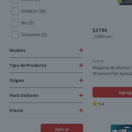
Gillette
(16)
Bic
(3)
$3790
Groomen
(1)
$1895 x un
+
Modelo
Schick
+
Tipo de Producto
Gillette Prestobarba3
(4)
Máquina de Afeitar 
Xtreme3 Piel Sensib
Xtreme Piel Sensible
(1)
+
Origen
Máquinas de Afeitar
(20)
Repuestos Máquinas de
Agreg
+
Pack Unitario
Nacional
(13)
Afeitar
(3)
5.0
Importado
(10)
+
Precio
Pack
(2)
Unitario
(3)
$2249
-
$13.470
Aplicar