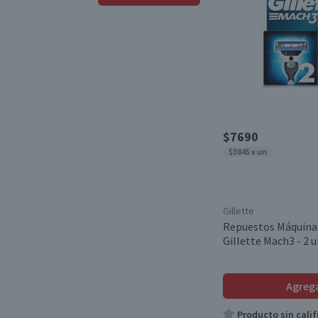
Desde
Hasta
$7690
$3845 x un
Gillette
Repuestos Máquina 
Gillette Mach3 - 2 u
Agreg
Producto sin calif