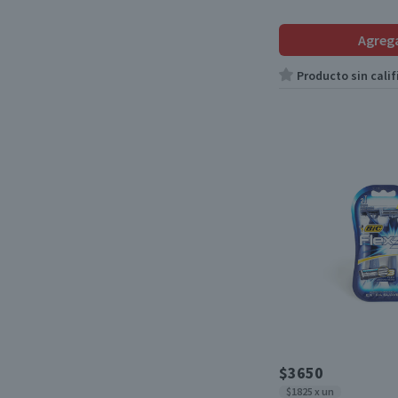
Agreg
Producto sin calif
$3650
$1825 x un