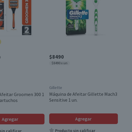
$8490
0
$8490 x un
Gillette
Máquina de Afeitar Gillette Mach3
Afeitar Groomen 300 1
Sensitive 1 un.
artuchos
Agregar
Agregar
Producto sin calificar
in calificar