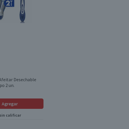
Afeitar Desechable
po 2 un.
Agregar
in calificar