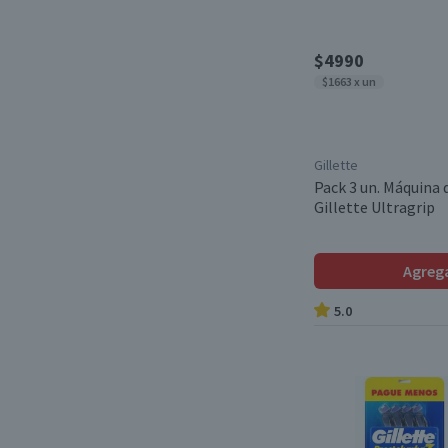
$4990
$1663 x un
Gillette
Pack 3 un. Máquina 
Gillette Ultragrip
Agreg
5.0