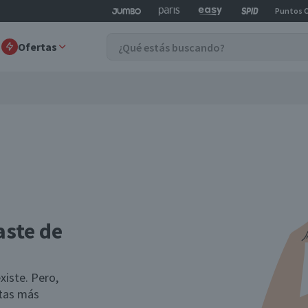
Puntos 
Ofertas
aste de
xiste. Pero,
rtas más