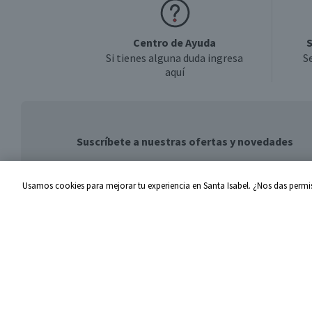
Centro de Ayuda
S
Si tienes alguna duda ingresa
S
aquí
Suscríbete a nuestras ofertas y novedades
Usamos cookies para mejorar tu experiencia en Santa Isabel. ¿Nos das permis
Centro de Ayuda
Santa I
Problemas con tu pedido
Proveed