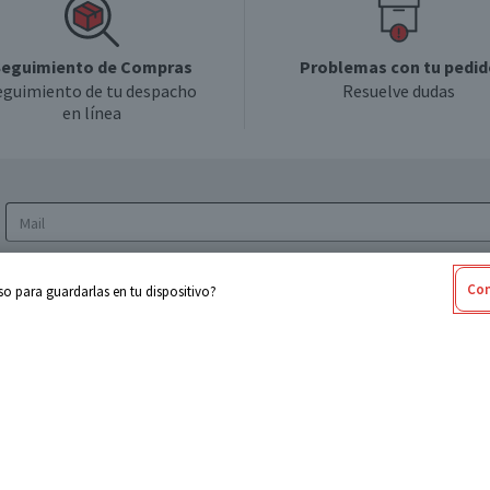
eguimiento de Compras
Problemas con tu pedid
eguimiento de tu despacho
Resuelve dudas
en línea
Acepto los
Términos y Condiciones
y la
Política
Con
o para guardarlas en tu dispositivo?
de privacidad y de tratamiento de datos
personales
sabel
Cencosud
ores
Paris