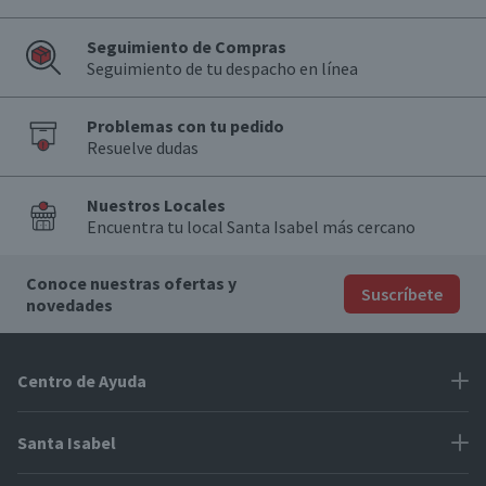
Seguimiento de Compras
Seguimiento de tu despacho en línea
Problemas con tu pedido
Resuelve dudas
Nuestros Locales
Encuentra tu local Santa Isabel más cercano
Conoce nuestras ofertas y
Suscríbete
novedades
Centro de Ayuda
Problemas con tu pedido
Santa Isabel
Información de pago