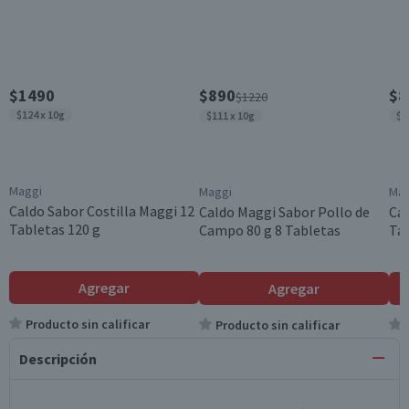
$1490
$890
$8
$1220
$124 x 10g
$111 x 10g
$1
Maggi
Maggi
Mag
Caldo Sabor Costilla Maggi 12
Caldo Maggi Sabor Pollo de
Cal
Tabletas 120 g
Campo 80 g 8 Tabletas
Tab
Agregar
Agregar
Producto sin calificar
Producto sin calificar
Descripción