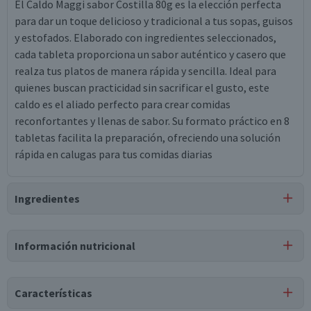
El Caldo Maggi sabor Costilla 80g es la elección perfecta
para dar un toque delicioso y tradicional a tus sopas, guisos
y estofados. Elaborado con ingredientes seleccionados,
cada tableta proporciona un sabor auténtico y casero que
realza tus platos de manera rápida y sencilla. Ideal para
quienes buscan practicidad sin sacrificar el gusto, este
caldo es el aliado perfecto para crear comidas
reconfortantes y llenas de sabor. Su formato práctico en 8
tabletas facilita la preparación, ofreciendo una solución
rápida en calugas para tus comidas diarias
Ingredientes
Ingredientes
Información nutricional
sal, harina de trigo, harina de soya, aceite de palma, azúcar,
glutamato de sodio, almidón de maíz, maltodextrina,
cebolla, perejil, saborizantes idénticos a natural,
Características
saborizante natural, agua, extracto de malta (cebada),