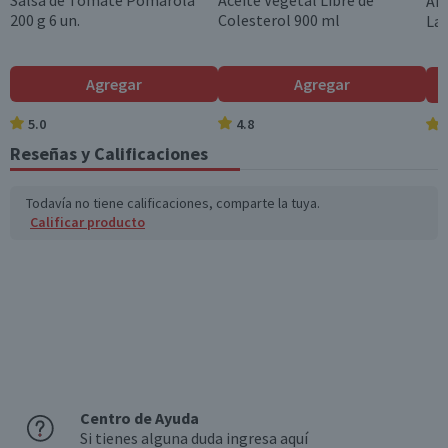
Salsa de Tomate Pomarola
Aceite Vegetal Libre de
Arr
200 g 6 un.
Colesterol 900 ml
Lar
Agregar
Agregar
5.0
4.8
Reseñas y Calificaciones
Todavía no tiene calificaciones, comparte la tuya.
Calificar producto
Centro de Ayuda
Si tienes alguna duda ingresa aquí