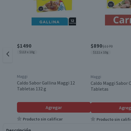
$1490
$890
$1170
$113 x 10g
$111 x 10g
Maggi
Maggi
Caldo Sabor Gallina Maggi 12
Caldo Maggi Sabor C
Tabletas 132 g
Tabletas
Agregar
Agreg
Producto sin calificar
Producto sin califi
Descripción