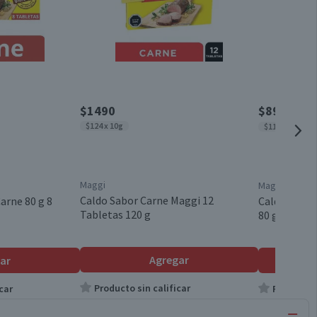
$1490
$890
$1220
$124 x 10g
$111 x 10g
Maggi
Maggi
Caldo Sabor Carne Maggi 12
arne 80 g 8
Caldo Maggi
Tabletas 120 g
80 g 8 Table
Agregar
ar
Producto sin calificar
car
Producto s