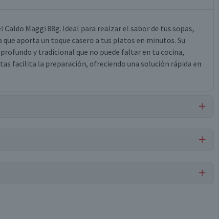
l Caldo Maggi 88g. Ideal para realzar el sabor de tus sopas,
sa que aporta un toque casero a tus platos en minutos. Su
profundo y tradicional que no puede faltar en tu cocina,
as facilita la preparación, ofreciendo una solución rápida en
, glutamato de sodio, extracto de malta (cebada), saborizantes
ta, perejil, apio, ajo, puerro, cebolla.
Sopas Instantáneas