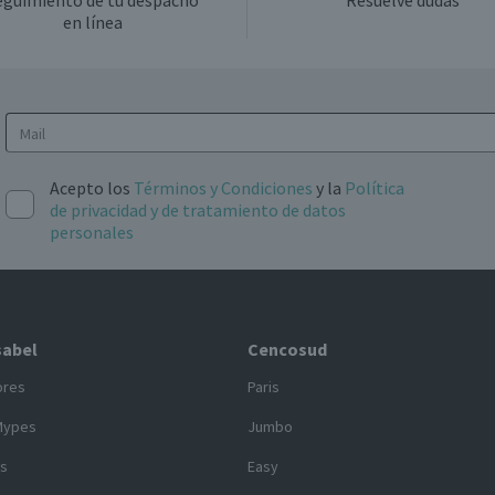
eguimiento de tu despacho
Resuelve dudas
en línea
Acepto los
Términos y Condiciones
y la
Política
de privacidad y de tratamiento de datos
personales
sabel
Cencosud
ores
Paris
Mypes
Jumbo
s
Easy