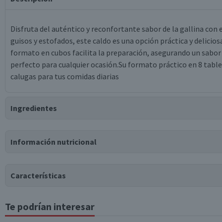
Disfruta del auténtico y reconfortante sabor de la gallina con e
guisos y estofados, este caldo es una opción práctica y delicio
formato en cubos facilita la preparación, asegurando un sabor 
perfecto para cualquier ocasión.Su formato práctico en 8 tablet
calugas para tus comidas diarias
Ingredientes
Ingredientes
Información nutricional
sal, harina de trigo, aceite de palma, almidón de maíz, azúcar
naturales, saborizante idéntico a natural, agua, cúrcuma, pimien
Características
Puede contener
Trazas
de
soya, leche, mostaza, moluscos.
Te podrían interesar
Tabla nutricional
Tipo de Producto