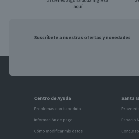
Si tienes alguna duda ingresa
S
aquí
Suscríbete a nuestras ofertas y novedades
Centro de Ayuda
Santa I
Problemas con tu pedido
Proveed
Información de pago
Espacio 
Cómo modificar mis datos
Concurso