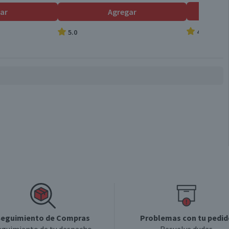
Gallina
ar
Agregar
4.9
5.0
Envasado
Válida hasta su fecha de caducidad
eguimiento de Compras
Problemas con tu pedid