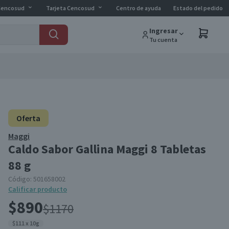
Cencosud
Tarjeta Cencosud
Centro de ayuda
Estado del pedido
Ingresar
Tu cuenta
Oferta
Maggi
Caldo Sabor Gallina Maggi 8 Tabletas
88 g
Código:
501658002
Calificar producto
$890
$1170
$111 x 10g