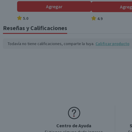
Sabor
Agregar
Agreg
*Ingesta de referencia de un adulto promedio (8400 kj / 2000 kcal)
5.0
4.9
Variedad
Reseñas y Calificaciones
Garantía Mínima Legal
Todavía no tiene calificaciones, comparte la tuya.
Calificar producto
Centro de Ayuda
S