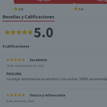
4.8
5.0
País de Origen
Reseñas y Calificaciones
5.0
Sistema Cierre
Graduación Alcohólica
6
calificaciones
Nota
Excelente
16 de septiembre de 2024
PAULINA
La mejor alternativa sin alcohol y sin azúcar. 100% recomend
Garantía Mínima Legal
fresca y refrescante
6 de enero de 2024