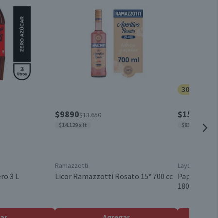
Ultra Premium
Unitario
Viñamar
30% dcto.
700 a 750 cc
$9890
$1505
$13.650
$215
$14.129 x lt
$8361 x kg
Rose
Ramazzotti
Lays
Valle del Elqui y Limarí
ro 3 L
Licor Ramazzotti Rosato 15° 700 cc
Papas Frita
180 g
Botella de vidrio
ar
Agregar