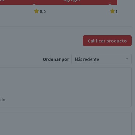
5.0
5.0
Chile
Corcho
Calificar producto
0.0°
Ordenar
por
Más reciente
Por Ley la venta de alcohol esta prohibida para menores de
18 años.
ado.
Válida hasta su fecha de caducidad