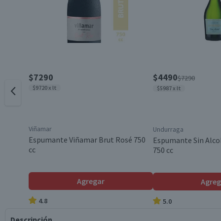
$7290
$4490
$7290
$9720 x lt
$5987 x lt
Viñamar
Undurraga
Espumante Viñamar Brut Rosé 750
Espumante Sin Alco
cc
750 cc
Agregar
Agreg
4.8
5.0
Descripción