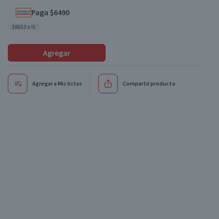
Paga $6490
$8653 x lt
Agregar
Agregar a Mis listas
Compartir producto