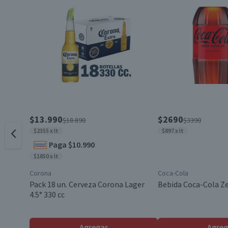
Categoría de Vino
Pack-Unitario
Viña
Contenido
$13.990
$2690
$18.890
$3390
$2355 x lt
$897 x lt
Paga $10.990
Cepa
$1850 x lt
Corona
Coca-Cola
Denominación de Origen
Pack 18 un. Cerveza Corona Lager
Bebida Coca-Cola Ze
4.5° 330 cc
Envase
Agregar
Agreg