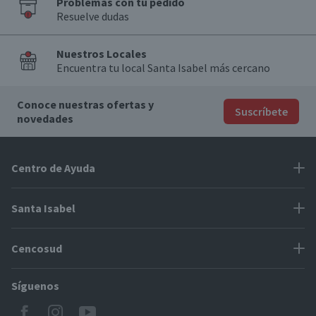
Problemas con tu pedido
Resuelve dudas
Nuestros Locales
Encuentra tu local Santa Isabel más cercano
Conoce nuestras ofertas y
Suscríbete
novedades
Centro de Ayuda
Problemas con tu pedido
Santa Isabel
Información de pago
Proveedores
Cencosud
Cómo modificar mis datos
Espacio Mypes
Modos de entrega y cobertura
Síguenos
Paris
Concursos
Locales Santa Isabel
Jumbo