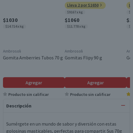
Lleva 2 por $1650
Ll
$9167 x kg
$9
$1030
$1060
$1
$14.714 x kg
$11.778 x kg
$1
Ambrosoli
Ambrosoli
Amb
Gomita Amberries Tubos 70 g
Gomitas Flipy 90 g
Go
Agregar
Agregar
Producto sin calificar
Producto sin calificar
Descripción
Sumérgete en un mundo de sabor y diversión con estas
golosinas masticables, perfectas para compartir. Sus 70g