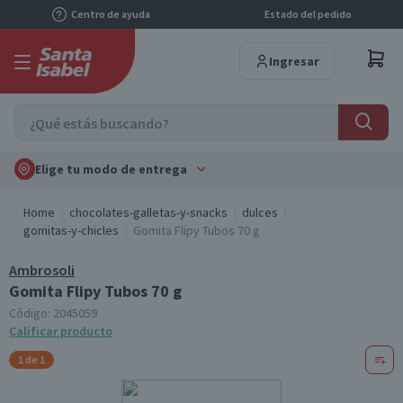
Centro de ayuda
Estado del pedido
Ingresar
Elige tu modo de entrega
Home
chocolates-galletas-y-snacks
dulces
gomitas-y-chicles
Gomita Flipy Tubos 70 g
Ambrosoli
Gomita Flipy Tubos 70 g
Código:
2045059
Calificar producto
1 de 1