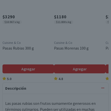
$3290
$1180
$3
$10.967 x kg
$11.800 x kg
$1
Cuisine & Co
Cuisine & Co
Cui
Pasas Rubias 300 g
Pasas Morenas 100 g
Pa
Agregar
Agregar
5.0
4.8
Descripción
Las pasas rubias son frutos sumamente generosos en
términos culinarios. Pueden ser utilizadas en muchas