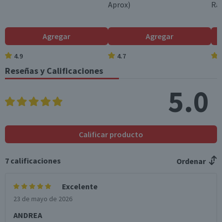
Aprox)
Ral
Agregar
Agregar
4.9
4.7
Reseñas y Calificaciones
5.0
Calificar producto
7
calificaciones
Ordenar
Excelente
23 de mayo de 2026
ANDREA