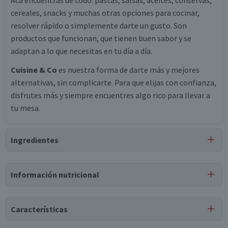
Acá encuentras de todo: pastas, salsas, aceites, conservas,
cereales, snacks y muchas otras opciones para cocinar,
resolver rápido o simplemente darte un gusto. Son
productos que funcionan, que tienen buen sabor y se
adaptan a lo que necesitas en tu día a día.
Cuisine & Co
es nuestra forma de darte más y mejores
alternativas, sin complicarte. Para que elijas con confianza,
disfrutes más y siempre encuentres algo rico para llevar a
tu mesa.
Ingredientes
Ingredientes
Información nutricional
pasas rubias, anhídrido sulfuroso, aceite mineral.
Tabla nutricional
Puede contener
Características
Trazas
de
maní, soya, nueces, otros frutos secos.
Valores
Por cada 1