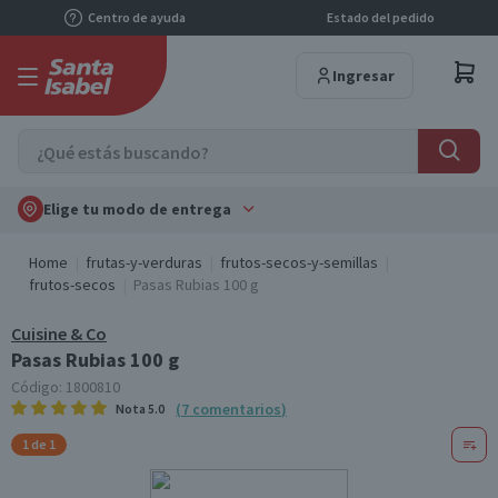
Centro de ayuda
Estado del pedido
Ingresar
Elige tu modo de entrega
Home
frutas-y-verduras
frutos-secos-y-semillas
frutos-secos
Pasas Rubias 100 g
Cuisine & Co
Pasas Rubias 100 g
Código:
1800810
(
7
comentarios
)
Nota
5.0
1 de 1