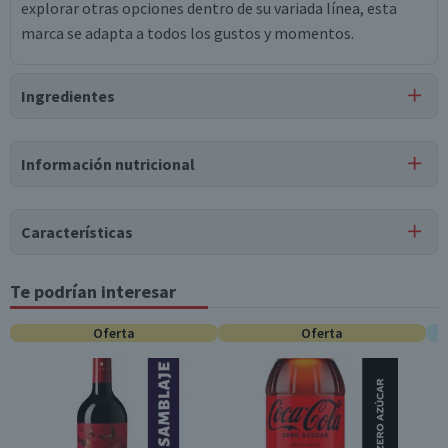
explorar otras opciones dentro de su variada línea, esta
marca se adapta a todos los gustos y momentos.
Ingredientes
Ingredientes
Información nutricional
agua, malta de cebada, arroz, lúpulo.
Tabla nutricional
Características
Valores
Por cada 1
Por cada 100g/ml
medios
porción
Te podrían interesar
Estados Unidos
Energía (kCal)
42
--
Oferta
Oferta
Tipo de Producto
portionsByContain
0
0
Cervezas Tradicionales
er
Pack-Unitario
*Ingesta de referencia de un adulto promedio (8400 kj / 2000 kcal)
Unitario