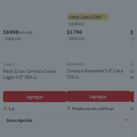
Lleva 2 por $2990
$2106 x lt
$8490
$1790
$1
$11.090
$2521 x lt
$2021 x lt
$2
Heineken
Coors
Coo
Cerveza Heineken 5.0° Lata
Pack 12 un. Cerveza Coors
Cer
710 cc
Lager 5.0° 350 cc
cc
Agregar
Agregar
Producto sin calificar
5.0
Descripción