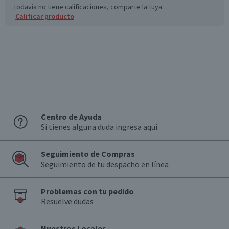
Envase
Todavía no tiene calificaciones, comparte la tuya.
Lata
Calificar producto
Estilo
Lager
País de Origen
Estados Unidos
Sabor
Ligero, malta pálida, refrescante.
Variedad
Centro de Ayuda
Rubia
Si tienes alguna duda ingresa aquí
Graduación Alcohólica
5.0°
Seguimiento de Compras
Seguimiento de tu despacho en línea
Nota
Por Ley la venta de alcohol está prohibida para menores
Problemas con tu pedido
de 18 años.
Resuelve dudas
Garantía Mínima Legal
Válida hasta su fecha de caducidad
Nuestros Locales