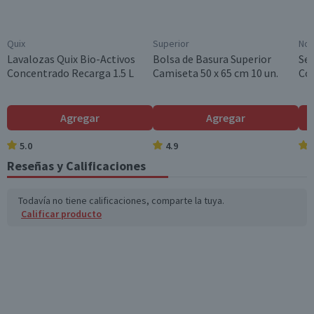
Quix
Superior
No
Lavalozas Quix Bio-Activos
Bolsa de Basura Superior
Ser
Concentrado Recarga 1.5 L
Camiseta 50 x 65 cm 10 un.
Cóc
Agregar
Agregar
5.0
4.9
Reseñas y Calificaciones
Todavía no tiene calificaciones, comparte la tuya.
Calificar producto