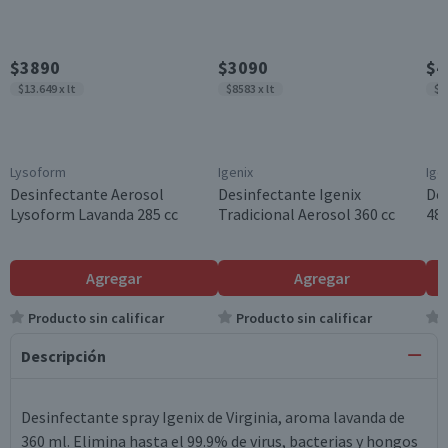
$3890
$3090
$4
$13.649 x lt
$8583 x lt
$8
Lysoform
Igenix
Ige
Desinfectante Aerosol
Desinfectante Igenix
Des
Lysoform Lavanda 285 cc
Tradicional Aerosol 360 cc
480
Agregar
Agregar
Producto sin calificar
Producto sin calificar
Descripción
Desinfectante spray Igenix de Virginia, aroma lavanda de
360 ml. Elimina hasta el 99.9% de virus, bacterias y hongos