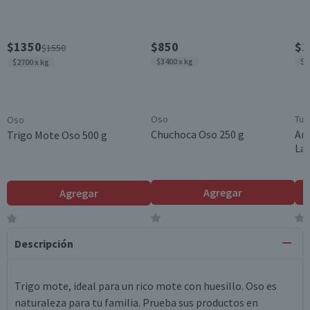
$1350
$850
$2
$1550
$3400 x kg
$2
$2700 x kg
Oso
Tuc
Oso
Chuchoca Oso 250 g
Arr
Trigo Mote Oso 500 g
Lar
Agregar
Agregar
Producto sin calificar
Producto sin calificar
Descripción
Trigo mote, ideal para un rico mote con huesillo. Oso es
naturaleza para tu familia. Prueba sus productos en