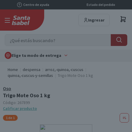
Centro de ayuda
Estado del pedido
Ingresar
Elige tu modo de entrega
Home
despensa
arroz,-quinoa,-cuscus
quinoa,-cuscus-y-semillas
Trigo Mote Oso 1 kg
Oso
Trigo Mote Oso 1 kg
Código:
267899
Calificar producto
1 de 1