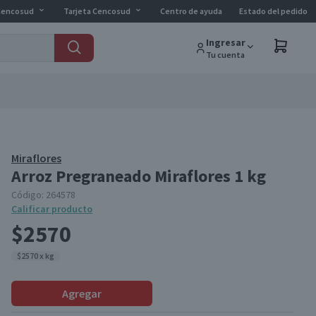
Cencosud
Tarjeta Cencosud
Centro de ayuda
Estado del pedido
Ingresar
Tu cuenta
Miraflores
Arroz Pregraneado Miraflores 1 kg
Código:
264578
Calificar producto
$2570
$2570 x kg
Agregar