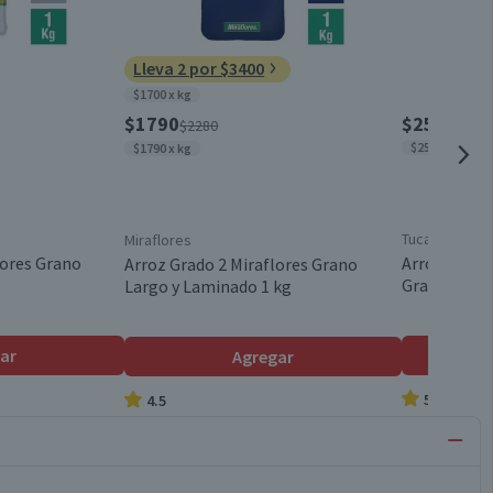
Lleva 2 por $3400
$1700 x kg
$1790
$2530
$2280
$2530 x kg
$1790 x kg
Tucapel
Miraflores
lores Grano
Arroz Grado
Arroz Grado 2 Miraflores Grano
Grano Largo
Largo y Laminado 1 kg
ar
Agregar
5.0
4.5