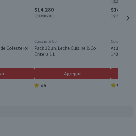
$10.956 x kg
$14.280
$1420
$1190 x lt
$15.604 x kg
Cuisine & Co
Cuisine & Co
 de Colesterol
Pack 12 un. Leche Cuisine & Co
Atún Lomito
Entera 1 L
140 g neto
ar
Agregar
4.9
5.0