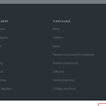
sabel
Cencosud
ores
Paris
Mypes
Jumbo
s
Easy
y
Tarjeta Cencosud Scotiabank
ay
Puntos Cencosud
ck
Giftcard
nday
Venta Empresa
 legales
Código de Ética