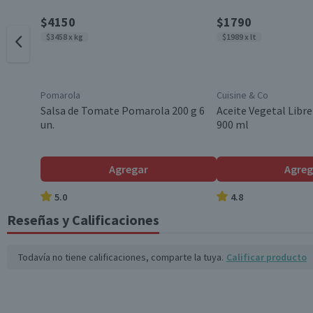
$4150
$1790
$3458 x kg
$1989 x lt
Pomarola
Cuisine & Co
Salsa de Tomate Pomarola 200 g 6
Aceite Vegetal Libre
un.
900 ml
Agregar
Agreg
5.0
4.8
Reseñas y Calificaciones
Todavía no tiene calificaciones, comparte la tuya.
Calificar producto