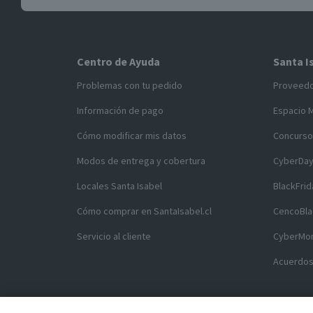
Centro de Ayuda
Santa I
Problemas con tu pedido
Proveed
Información de pago
Espacio 
Cómo modificar mis datos
Concurso
Modos de entrega y cobertura
CyberDa
Locales Santa Isabel
BlackFrid
Cómo comprar en SantaIsabel.cl
CencoBla
Servicio al cliente
CyberMo
Acuerdos