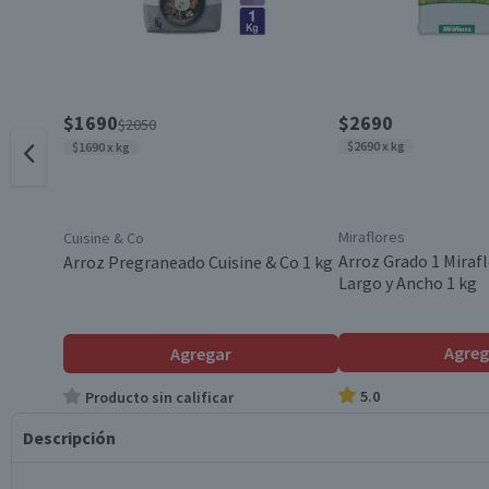
$1690
$2690
$2050
$2690 x kg
$1690 x kg
Miraflores
Cuisine & Co
Arroz Grado 1 Miraf
Arroz Pregraneado Cuisine & Co 1 kg
Largo y Ancho 1 kg
Agreg
Agregar
5.0
Producto sin calificar
Descripción