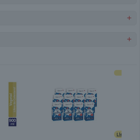
Por cada 1 porción
Arroz Especial
176,5
3,7
Conservar en un lugar fresco y seco
0,7
38,9
Bolsa
0,3
2
Paraguay
Lleva 3 po