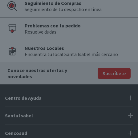
Seguimiento de Compras
Seguimiento de tu despacho en línea
Problemas con tu pedido
Resuelve dudas
Nuestros Locales
Encuentra tu local Santa Isabel más cercano
Conoce nuestras ofertas y
Suscríbete
novedades
Centro de Ayuda
Problemas con tu pedido
Santa Isabel
Información de pago
Proveedores
Cencosud
Cómo modificar mis datos