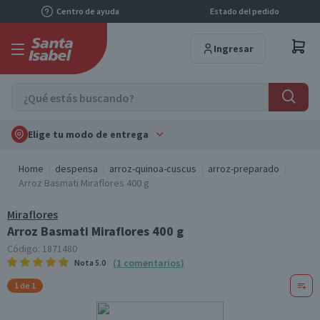
Centro de ayuda
Estado del pedido
Ingresar
Elige tu modo de entrega
Home
despensa
arroz-quinoa-cuscus
arroz-preparado
Arroz Basmati Miraflores 400 g
Miraflores
Arroz Basmati Miraflores 400 g
Código:
1871480
(
1
comentarios
)
Nota
5.0
1 de 1