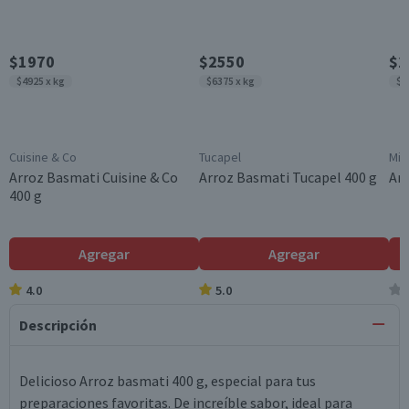
$1970
$2550
$2
$4925 x kg
$6375 x kg
$5
Cuisine & Co
Tucapel
Mir
Arroz Basmati Cuisine & Co
Arroz Basmati Tucapel 400 g
Arr
400 g
Agregar
Agregar
4.0
5.0
Descripción
Delicioso Arroz basmati 400 g, especial para tus
preparaciones favoritas. De increíble sabor, ideal para