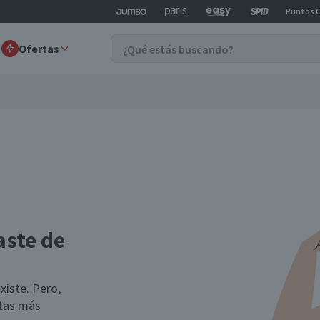
Puntos 
Ofertas
aste de
xiste. Pero,
rtas más