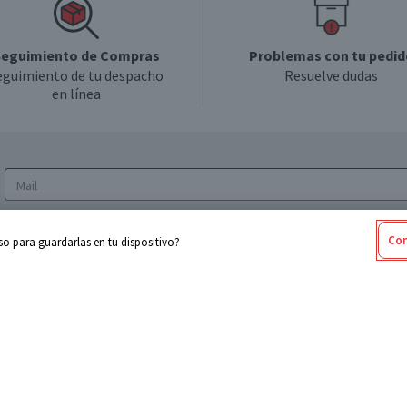
eguimiento de Compras
Problemas con tu pedid
eguimiento de tu despacho
Resuelve dudas
en línea
Acepto los
Términos y Condiciones
y la
Política
Con
o para guardarlas en tu dispositivo?
de privacidad y de tratamiento de datos
personales
sabel
Cencosud
ores
Paris