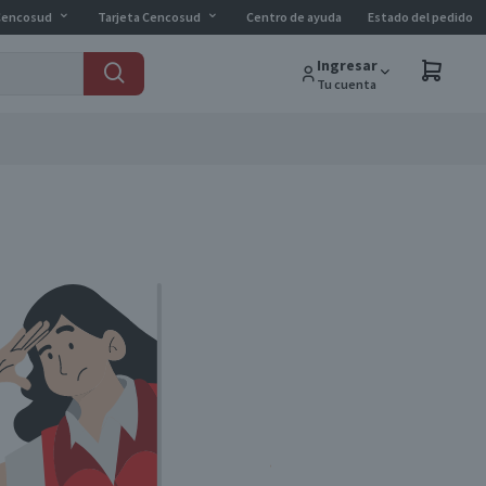
Cencosud
Tarjeta Cencosud
Centro de ayuda
Estado del pedido
Ingresar
Tu cuenta