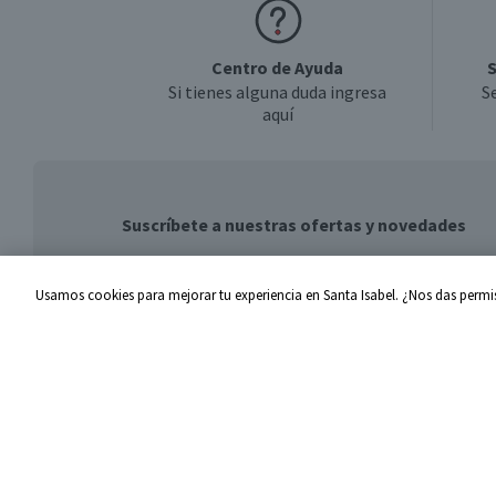
Centro de Ayuda
S
Si tienes alguna duda ingresa
S
aquí
Suscríbete a nuestras ofertas y novedades
Usamos cookies para mejorar tu experiencia en Santa Isabel. ¿Nos das permis
Centro de Ayuda
Santa I
Problemas con tu pedido
Proveed