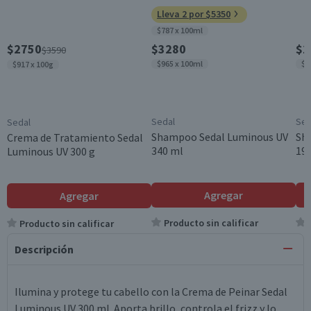
Lleva 2 por $5350
$787 x 100ml
$2750
$3280
$1
$3590
$965 x 100ml
$7
$917 x 100g
Sedal
Sed
Sedal
Shampoo Sedal Luminous UV
Sh
Crema de Tratamiento Sedal
340 ml
19
Luminous UV 300 g
Agregar
Agregar
Producto sin calificar
Producto sin calificar
Descripción
Ilumina y protege tu cabello con la Crema de Peinar Sedal
Luminous UV 300 ml. Aporta brillo, controla el frizz y lo