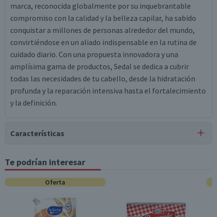
marca, reconocida globalmente por su inquebrantable
compromiso con la calidad y la belleza capilar, ha sabido
conquistar a millones de personas alrededor del mundo,
convirtiéndose en un aliado indispensable en la rutina de
cuidado diario. Con una propuesta innovadora y una
amplísima gama de productos, Sedal se dedica a cubrir
todas las necesidades de tu cabello, desde la hidratación
profunda y la reparación intensiva hasta el fortalecimiento
y la definición.
Características
Tipo de Producto
Te podrían interesar
Cremas para Peinar
Oferta
Garantía Mínima Legal
6 meses, a partir de la entrega del producto