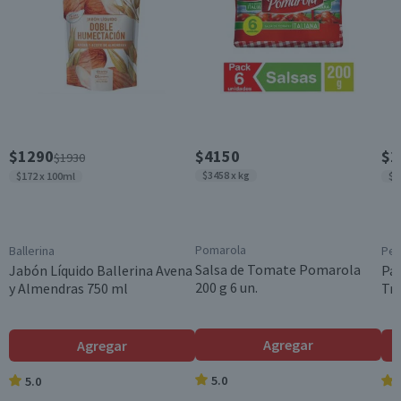
$1290
$4150
$2
$1930
$3458 x kg
$172 x 100ml
$1
Pomarola
Ballerina
Pe
Salsa de Tomate Pomarola
Jabón Líquido Ballerina Avena
Pa
200 g 6 un.
y Almendras 750 ml
Tri
Agregar
Agregar
5.0
5.0