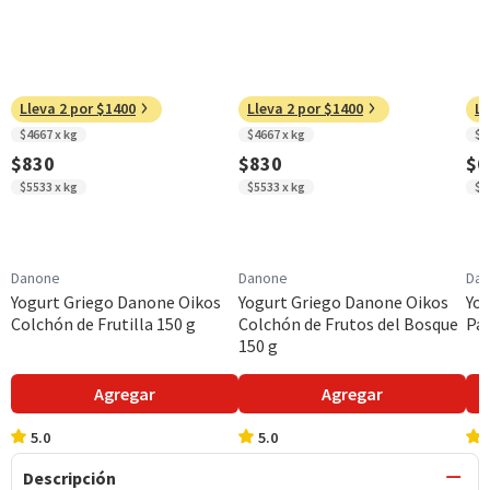
Lleva 2 por $1400
Lleva 2 por $1400
Ll
$4667 x kg
$4667 x kg
$4
$830
$830
$6
$5533 x kg
$5533 x kg
$5
Danone
Danone
Da
Yogurt Griego Danone Oikos
Yogurt Griego Danone Oikos
Yo
Colchón de Frutilla 150 g
Colchón de Frutos del Bosque
Pap
150 g
Agregar
Agregar
5.0
5.0
Descripción