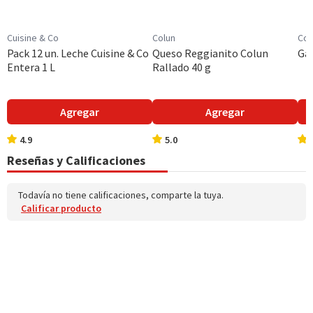
Griego
Colesterol (mg)
11,7
17,5
Tamaño
Cuisine & Co
Colun
Cos
Individual
Hidratos de Carbon
9,4
14,1
Pack 12 un. Leche Cuisine & Co
Queso Reggianito Colun
Gal
o disponibles (g)
Entera 1 L
Rallado 40 g
Azúcares totales
8,4
12,6
(g)
Agregar
Agregar
Sodio (mg)
52
78
4.9
5.0
Reseñas y Calificaciones
*Ingesta de referencia de un adulto promedio (8400 kj / 2000 kcal)
Todavía no tiene calificaciones, comparte la tuya.
Calificar producto