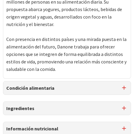
millones de personas en su alimentación diaria. Su
propuesta abarca yogures, productos lácteos, bebidas de
origen vegetal y aguas, desarrollados con foco en la
nutrición y el bienestar.
Con presencia en distintos países y una mirada puesta en la
alimentación del futuro, Danone trabaja para ofrecer
opciones que se integren de forma equilibrada a distintos
estilos de vida, promoviendo una relación más consciente y
saludable con la comida.
Condición alimentaria
Certificación
Ingredientes
Libre de
Libre de
Mariscos
Libre de
Libre de
Huevo
y Crustáceos
Maní
Sulfito
Ingredientes
Información nutricional
leche fluida entera, azúcar, sólidos lácteos, almidón de